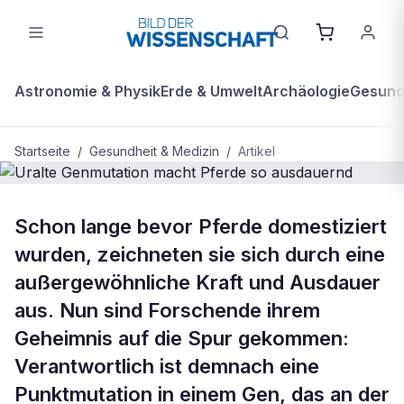
Astronomie & Physik
Erde & Umwelt
Archäologie
Gesundh
Startseite
/
Gesundheit & Medizin
/
Artikel
BDW Plus
GESUNDHEIT & MEDIZIN
Schon lange bevor Pferde domestiziert
Uralte Genmutation macht Pferde
wurden, zeichneten sie sich durch eine
so ausdauernd
außergewöhnliche Kraft und Ausdauer
aus. Nun sind Forschende ihrem
Geheimnis auf die Spur gekommen:
Verantwortlich ist demnach eine
Punktmutation in einem Gen, das an der