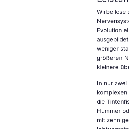
Wirbellose 
Nervensyste
Evolution e
ausgebildet
weniger sta
größeren N
kleinere üb
In nur zwei
komplexen S
die Tintenf
Hummer ode
mit zehn ge