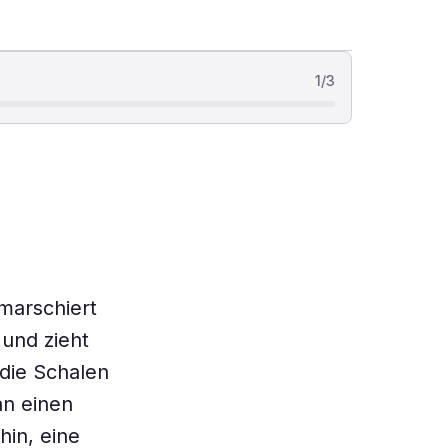
1
/
3
marschiert
 und zieht
 die Schalen
an einen
hin, eine