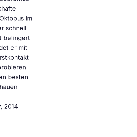
khafte
 Oktopus im
er schnell
 befingert
det er mit
rstkontakt
probieren
den besten
chauen
, 2014