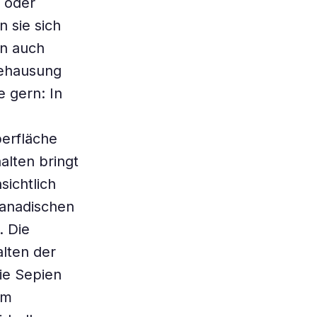
n oder
 sie sich
en auch
Behausung
 gern: In
berfläche
lten bringt
sichtlich
kanadischen
. Die
alten der
ie Sepien
em