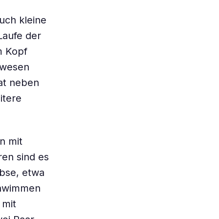
uch kleine
Laufe der
m Kopf
ewesen
hat neben
itere
n mit
en sind es
ebse, etwa
chwimmen
 mit