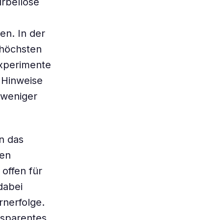
irbellose
en. In der
 höchsten
experimente
 Hinweise
h weniger
n das
hen
offen für
dabei
rnerfolge.
nsparentes