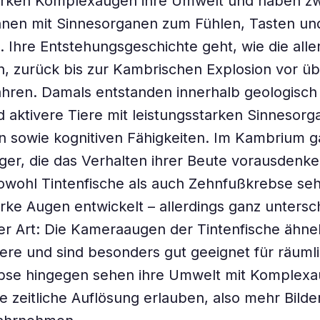
tarken Komplexaugen ihre Umwelt und haben zw
nnen mit Sinnesorganen zum Fühlen, Tasten un
Ihre Entstehungsgeschichte geht, wie die alle
, zurück bis zur Kambrischen Explosion vor ü
ahren. Damals entstanden innerhalb geologisch 
 aktivere Tiere mit leistungsstarken Sinnesor
n sowie kognitiven Fähigkeiten. Im Kambrium g
ger, die das Verhalten ihrer Beute vorausdenk
wohl Tintenfische als auch Zehnfußkrebse seh
arke Augen entwickelt – allerdings ganz untersc
r Art: Die Kameraaugen der Tintenfische ähne
iere und sind besonders gut geeignet für räuml
bse hingegen sehen ihre Umwelt mit Komplexa
e zeitliche Auflösung erlauben, also mehr Bilde