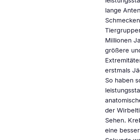
leistungss
lange Ante
Schmecken. 
Tiergruppen
Millionen J
größere und
Extremitäte
erstmals Jä
So haben so
leistungsst
anatomische
der Wirbelt
Sehen. Kre
eine besser