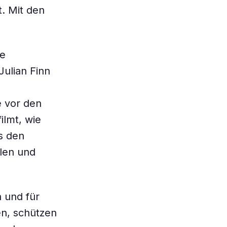
. Mit den
ne
ulian Finn
 vor den
ilmt, wie
s den
len und
 und für
en, schützen