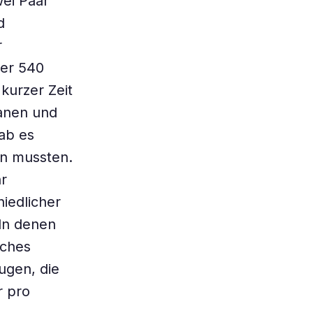
ei Paar
d
r
ber 540
kurzer Zeit
ganen und
ab es
en mussten.
r
hiedlicher
ln denen
iches
ugen, die
r pro