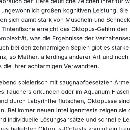
rauch der Tiere deutliche Zeichen ihrer für w
ungewöhnlich großen kognitiven Leistung. Sie
en sich damit stark von Muscheln und Schneck
Tintenfische erreicht das Oktopus-Gehirn den
mplexität, was die Ergebnisse der Verhaltens
Auch bei den zehnarmigen Sepien gibt es starke
genz, so Mather, allerdings anderer Art und noc
ls die ihrer achtarmigen Verwandten.
 lebend spielerisch mit saugnapfbesetzten Arme
es Tauchers erkunden oder im Aquarium Flasc
nd durch Labyrinthe flutschen, Oktopusse sind 
en. Bei immer neuen Intelligenztests zeigen sie 
d individuelle Lösungsansätze und schnelle Le
nes beliebten Oktopus-IQ-Tests kommt ein tra