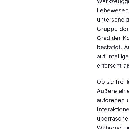
Werkzeuggeb
Lebewesen 
unterscheid
Gruppe der 
Grad der Ko
bestätigt. 
auf Intelli
erforscht a
Ob sie frei
Äußere ein
aufdrehen u
Interaktion
überraschen
Während ei