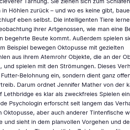
t cleverer Tarnung. Sie ziehen sich zum Schlafe
 in Höhlen zurück – und wo es keine gibt, bauen
hlupf eben selbst. Die intelligenten Tiere lern
Beobachtung ihrer Artgenossen, wie man eine 
n begehrte Beute kommt. Außerdem spielen sie
m Beispiel bewegen Oktopusse mit gezielten
len aus ihrem Atemrohr Objekte, die an der O
und spielen mit den Strömungen. Dieses Verha
 Futter-Belohnung ein, sondern dient ganz offen
treib. Darum ordnet Jennifer Mather von der 
f Lethbridge es klar als zweckfreies Spielen ein
de Psychologin erforscht seit langem das Verh
 Oktopusse, aber auch anderer Tintenfische w
e und sieht in dem planvollen Vorgehen und d