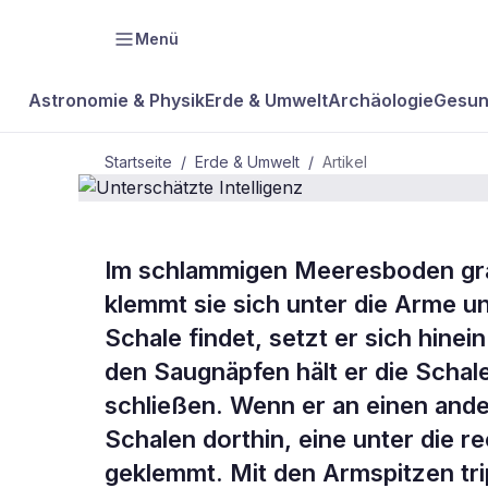
Menü
Astronomie & Physik
Erde & Umwelt
Archäologie
Gesun
Startseite
/
Erde & Umwelt
/
Artikel
Im schlammigen Meeresboden grä
BDW Plus
ERDE & UMWELT
klemmt sie sich unter die Arme u
Unterschätz
Schale findet, setzt er sich hinei
den Saugnäpfen hält er die Schal
Intelligenz
schließen. Wenn er an einen ande
Schalen dorthin, eine unter die r
geklemmt. Mit den Armspitzen trip