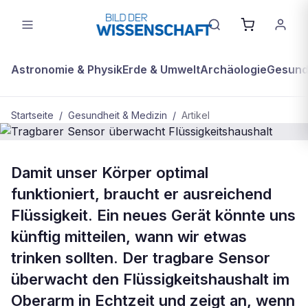
Astronomie & Physik
Erde & Umwelt
Archäologie
Gesundh
Startseite
/
Gesundheit & Medizin
/
Artikel
BDW Plus
GESUNDHEIT & MEDIZIN
Damit unser Körper optimal
Tragbarer Sensor überwacht
funktioniert, braucht er ausreichend
Flüssigkeitshaushalt
Flüssigkeit. Ein neues Gerät könnte uns
künftig mitteilen, wann wir etwas
trinken sollten. Der tragbare Sensor
überwacht den Flüssigkeitshaushalt im
Oberarm in Echtzeit und zeigt an, wenn