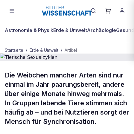
Astronomie & Physik
Erde & Umwelt
Archäologie
Gesundh
Startseite
/
Erde & Umwelt
/
Artikel
BDW Plus
ERDE & UMWELT
Die Weibchen mancher Arten sind nur
Tierische Sexualzyklen
einmal im Jahr paarungsbereit, andere
über einige Monate hinweg mehrmals.
In Gruppen lebende Tiere stimmen sich
häufig ab – und bei Nutztieren sorgt der
Mensch für Synchronisation.