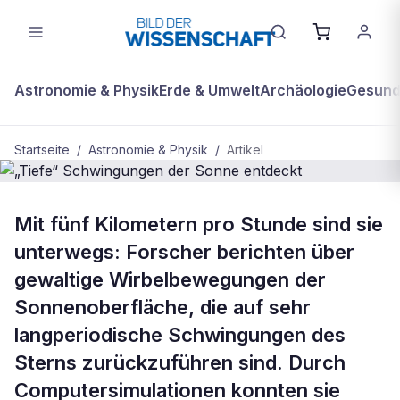
Astronomie & Physik
Erde & Umwelt
Archäologie
Gesundh
Startseite
/
Astronomie & Physik
/
Artikel
ASTRONOMIE & PHYSIK
Mit fünf Kilometern pro Stunde sind sie
„Tiefe“ Schwingungen der Sonne
unterwegs: Forscher berichten über
entdeckt
gewaltige Wirbelbewegungen der
Sonnenoberfläche, die auf sehr
langperiodische Schwingungen des
Sterns zurückzuführen sind. Durch
Computersimulationen konnten sie