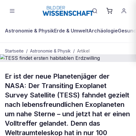
Astronomie & Physik
Erde & Umwelt
Archäologie
Gesundh
Startseite
/
Astronomie & Physik
/
Artikel
ASTRONOMIE & PHYSIK
Er ist der neue Planetenjäger der
TESS findet ersten habitablen
NASA: Der Transiting Exoplanet
Erdzwilling
Survey Satellite (TESS) fahndet gezielt
nach lebensfreundlichen Exoplaneten
um nahe Sterne – und jetzt hat er einen
Volltreffer gelandet. Denn das
Weltraumteleskop hat in nur 100