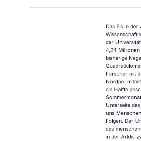
Das Eis in der
Wissenschaftl
der Universitä
4,24 Millionen
bisherige Neg
Quadratkilomet
Forscher mit 
Nordpol mithil
die Hälfte ges
Sommermonaten 
Unterseite des
uns Menschen 
Folgen. Der Um
des menscheng
in der Arktis 