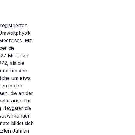
egistrierten
 Umweltphysik
Meereises. Mit
ber die
27 Millionen
72, als die
rund um den
fläche um etwa
ren in den
sen, die an der
kette auch für
 Heygster die
e Auswirkungen
te bildet sich
etzten Jahren