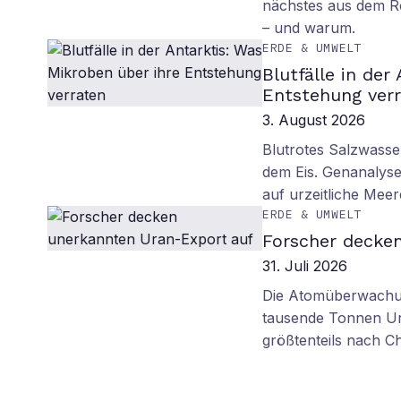
nächstes aus dem R
– und warum.
ERDE & UMWELT
Blutfälle in der
Entstehung ver
3. August 2026
Blutrotes Salzwasse
dem Eis. Genanalyse
auf urzeitliche Mee
ERDE & UMWELT
Forscher decke
31. Juli 2026
Die Atomüberwachun
tausende Tonnen Ur
größtenteils nach Ch