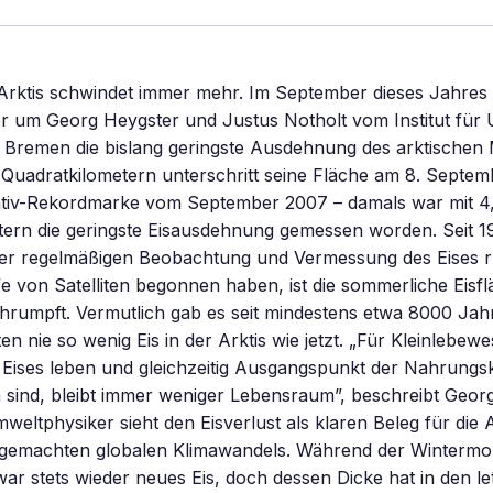
 Arktis schwindet immer mehr. Im September dieses Jahres r
er um Georg Heygster und Justus Notholt vom Institut für
t Bremen die bislang geringste Ausdehnung des arktischen 
 Quadratkilometern unterschritt seine Fläche am 8. Septem
ativ-Rekordmarke vom September 2007 – damals war mit 4,
ern die geringste Eisausdehnung gemessen worden. Seit 19
der regelmäßigen Beobachtung und Vermessung des Eises 
fe von Satelliten begonnen haben, ist die sommerliche Eis
chrumpft. Vermutlich gab es seit mindestens etwa 8000 Jah
nie so wenig Eis in der Arktis wie jetzt. „Für Kleinlebewe
 Eises leben und gleichzeitig Ausgangspunkt der Nahrungs
sind, bleibt immer weniger Lebensraum”, beschreibt Georg
weltphysiker sieht den Eisverlust als klaren Beleg für di
emachten globalen Klimawandels. Während der Wintermona
zwar stets wieder neues Eis, doch dessen Dicke hat in den l