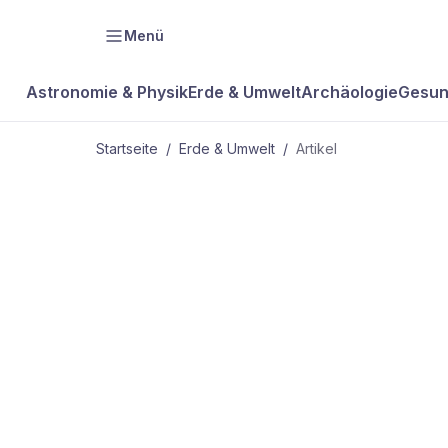
Menü
Astronomie & Physik
Erde & Umwelt
Archäologie
Gesun
Startseite
/
Erde & Umwelt
/
Artikel
ERDE & UMWELT
SO WENIG E
ZUVOR