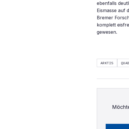
ebenfalls deu
Eismasse auf d
Bremer Forsch
komplett eisfr
gewesen.
ARKTIS
QUA
Möchte