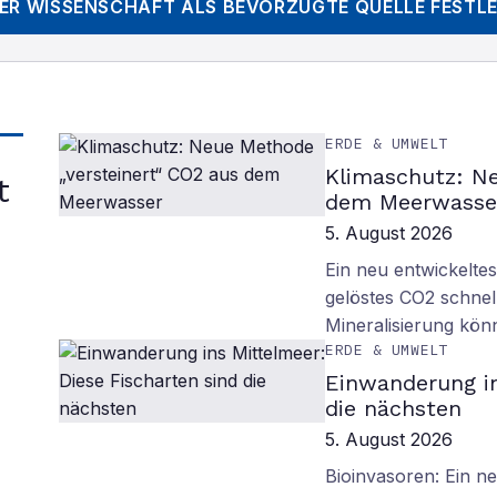
DER WISSENSCHAFT
ALS BEVORZUGTE QUELLE FESTL
ERDE & UMWELT
Klimaschutz: Ne
t
dem Meerwasse
5. August 2026
Ein neu entwickelte
gelöstes CO2 schnell
Mineralisierung kö
ERDE & UMWELT
Einwanderung in
die nächsten
5. August 2026
Bioinvasoren: Ein n