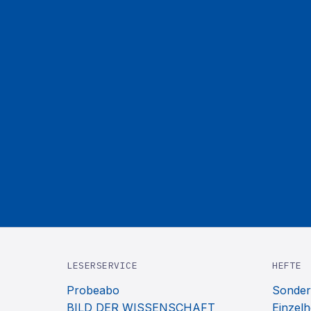
LESERSERVICE
HEFTE
Probeabo
Sonder
BILD DER WISSENSCHAFT
Einzelh