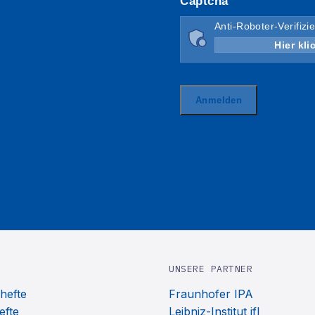
UNSERE PARTNER
hefte
Fraunhofer IPA
efte
Leibniz-Institut ifl