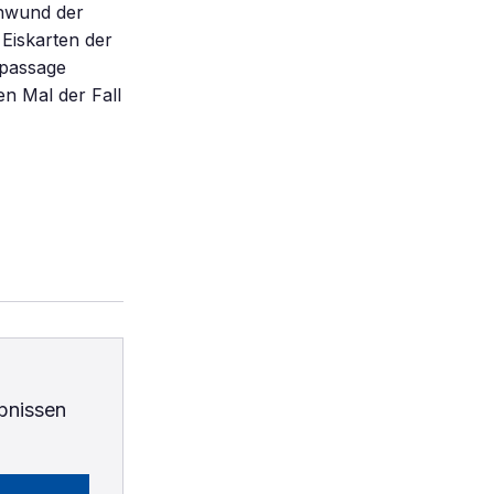
chwund der
 Eiskarten der
tpassage
en Mal der Fall
bnissen