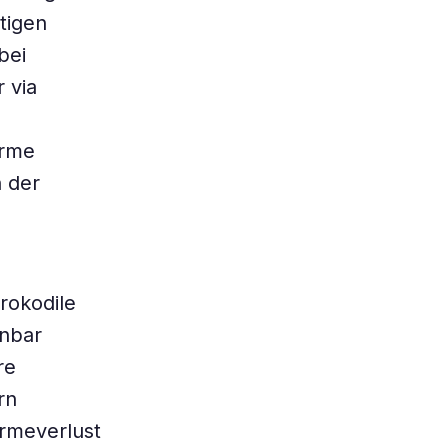
tigen
bei
 via
arme
 der
rokodile
enbar
re
rn
ärmeverlust