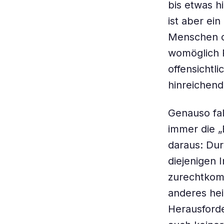
bis etwas h
ist aber ei
Menschen o
womöglich 
offensichtl
hinreichend
Genauso fal
immer die „
daraus: Durc
diejenigen 
zurechtkomm
anderes hei
Herausford