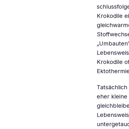
schlussfolg
Krokodile e
gleichwarme
Stoffwechse
„Umbauten“
Lebensweise
Krokodile o
Ektothermie
Tatsächlich
eher kleine
gleichbleib
Lebensweis
untergetauc