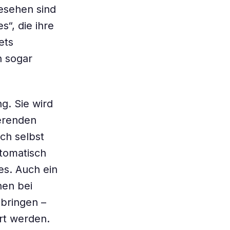
gesehen sind
s“, die ihre
ets
n sogar
g. Sie wird
erenden
ch selbst
utomatisch
s. Auch ein
nen bei
bringen –
ert werden.