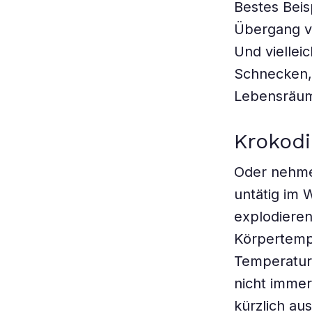
Bestes Beis
Übergang vo
Und vielleic
Schnecken,
Lebensräum
Krokod
Oder nehmen
untätig im 
explodieren
Körpertemp
Temperatur 
nicht immer
kürzlich au