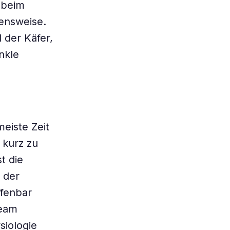
 beim
ensweise.
l der Käfer,
nkle
meiste Zeit
 kurz zu
t die
 der
ffenbar
team
siologie