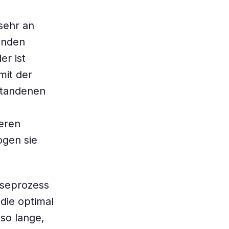
sehr an
enden
er ist
mit der
rstandenen
deren
ogen sie
eseprozess
die optimal
 so lange,