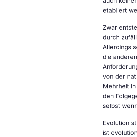
auch keiner
etabliert w
Zwar entst
durch zufäl
Allerdings 
die anderen
Anforderung
von der nat
Mehrheit in
den Folgege
selbst wenn
Evolution s
ist evoluti