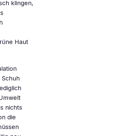
sch klingen,
ns
h
grüne Haut
lation
n Schuh
ediglich
r Umwelt
s nichts
on die
müssen