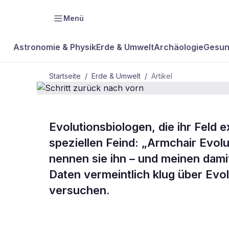
Menü
Astronomie & Physik
Erde & Umwelt
Archäologie
Gesun
Startseite
/
Erde & Umwelt
/
Artikel
Evolutionsbiologen, die ihr Feld 
BDW Plus
ERDE & UMWELT
speziellen Feind: „Armchair Evolu
Schritt zurü
nennen sie ihn – und meinen dami
Daten vermeintlich klug über Evol
vorn
versuchen.