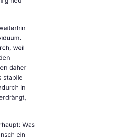
llig neu
eiterhin
ividuum.
rch, weil
nden
ben daher
 stabile
adurch in
erdrängt,
erhaupt: Was
ensch ein