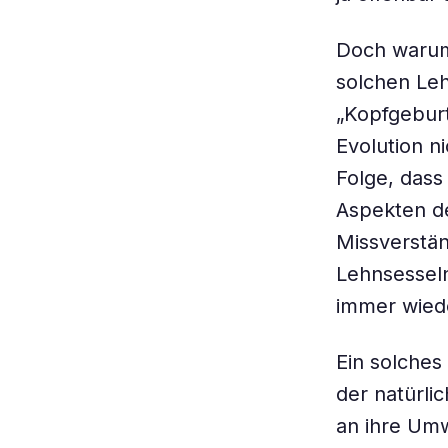
Doch warum 
solchen Leh
„Kopfgeburt
Evolution ni
Folge, dass
Aspekten de
Missverstän
Lehnsesseln
immer wied
Ein solches
der natürli
an ihre Umw