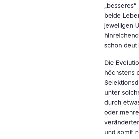
„besseres“ 
beide Leben
jeweiligen 
hinreichend
schon deutl
Die Evoluti
höchstens 
Selektionsd
unter solch
durch etwas
oder mehrer
veränderten
und somit n