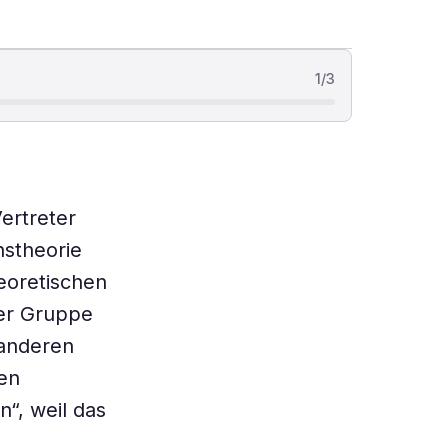
1
/
3
Vertreter
nstheorie
eoretischen
er Gruppe
 anderen
den
“, weil das