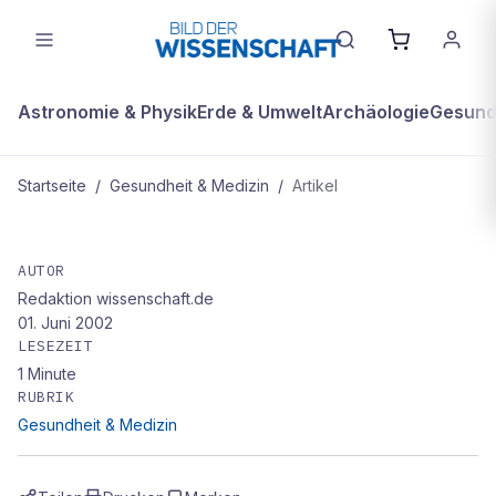
Astronomie & Physik
Erde & Umwelt
Archäologie
Gesundh
Startseite
/
Gesundheit & Medizin
/
Artikel
GESUNDHEIT & MEDIZIN
Schmutz-Impfung gegen Asthma
AUTOR
Redaktion wissenschaft.de
01. Juni 2002
LESEZEIT
1
Minute
RUBRIK
Gesundheit & Medizin