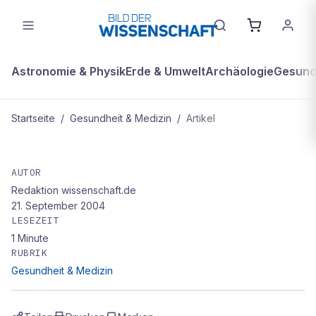
Astronomie & Physik
Erde & Umwelt
Archäologie
Gesundh
Startseite
/
Gesundheit & Medizin
/
Artikel
GESUNDHEIT & MEDIZIN
Schludrige Halbgötter in Weiß
AUTOR
Redaktion wissenschaft.de
21. September 2004
LESEZEIT
1
Minute
RUBRIK
Gesundheit & Medizin