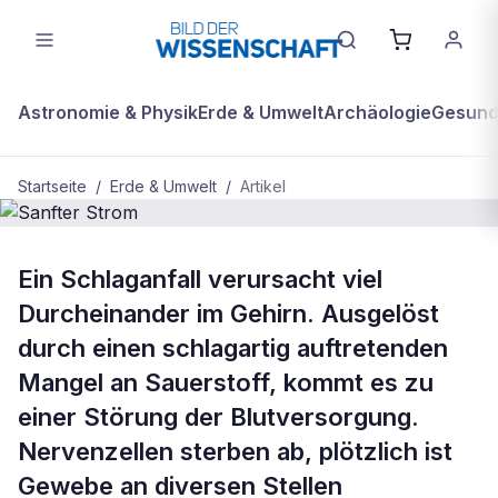
Astronomie & Physik
Erde & Umwelt
Archäologie
Gesundh
Startseite
/
Erde & Umwelt
/
Artikel
BDW Plus
ERDE & UMWELT
Ein Schlaganfall verursacht viel
Sanfter Strom
Durcheinander im Gehirn. Ausgelöst
durch einen schlagartig auftretenden
Mangel an Sauerstoff, kommt es zu
einer Störung der Blutversorgung.
Nervenzellen sterben ab, plötzlich ist
Gewebe an diversen Stellen