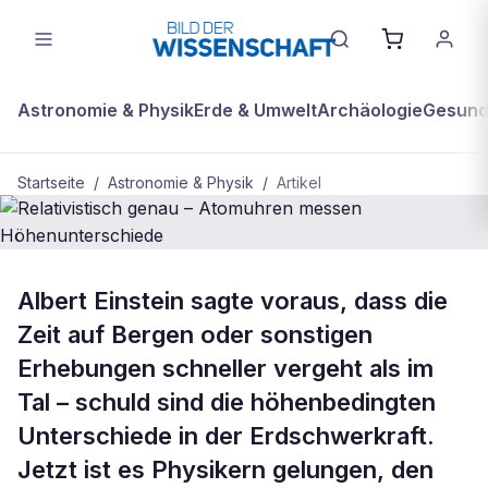
Astronomie & Physik
Erde & Umwelt
Archäologie
Gesundh
Startseite
/
Astronomie & Physik
/
Artikel
BDW Plus
ASTRONOMIE & PHYSIK
Albert Einstein sagte voraus, dass die
Relativistisch genau – Atomuhren
Zeit auf Bergen oder sonstigen
messen Höhenunterschiede
Erhebungen schneller vergeht als im
Tal – schuld sind die höhenbedingten
Unterschiede in der Erdschwerkraft.
Jetzt ist es Physikern gelungen, den