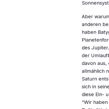
Sonnensyste
Aber warum 
anderen be
haben Batyg
Planetenfor
des Jupiter
der Umlaufb
davon aus, 
allmählich 
Saturn ents
sich in sei
diese Ein- 
“Wir haben