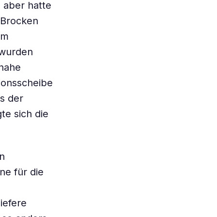
 aber hatte
r Brocken
em
 wurden
 nahe
ionsscheibe
s der
e sich die
n
ne für die
iefere