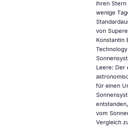
ihren Stern
wenige Tage
Standardau
von Superer
Konstantin 
Technology 
Sonnensyst
Leere: Der 
astronomisc
für einen U
Sonnensyste
entstanden,
vom Sonnen
Vergleich z