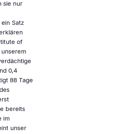
 sie nur
ein Satz
erklären
itute of
n unserem
verdächtige
und 0,4
igt 88 Tage
 des
rst
e bereits
e im
int unser