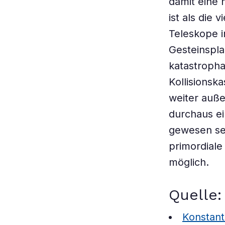
damit eine 
ist als die
Teleskope i
Gesteinspl
katastroph
Kollisionsk
weiter auße
durchaus ei
gewesen sei
primordiale
möglich.
Quelle:
Konstanti