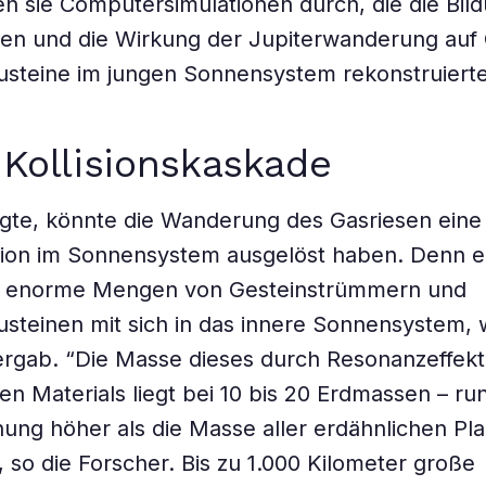
en sie Computersimulationen durch, die die Bil
ten und die Wirkung der Jupiterwanderung auf
usteine im jungen Sonnensystem rekonstruiert
 Kollisionskaskade
igte, könnte die Wanderung des Gasriesen ein
ion im Sonnensystem ausgelöst haben. Denn er 
 enorme Mengen von Gesteinstrümmern und
steinen mit sich in das innere Sonnensystem, 
ergab. “Die Masse dieses durch Resonanzeffek
n Materials liegt bei 10 bis 20 Erdmassen – ru
ng höher als die Masse aller erdähnlichen Pl
so die Forscher. Bis zu 1.000 Kilometer große