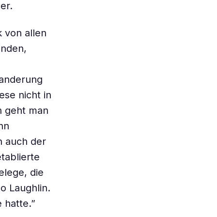
er.
 von allen
inden,
Wanderung
ese nicht in
en geht man
nn
n auch der
tablierte
elege, die
o Laughlin.
 hatte.”