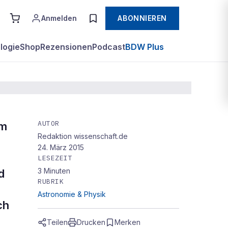
Anmelden
ABONNIEREN
logie
Shop
Rezensionen
Podcast
BDW Plus
AUTOR
im
Redaktion wissenschaft.de
24. März 2015
LESEZEIT
3
Minuten
d
RUBRIK
Astronomie & Physik
ch
Teilen
Drucken
Merken