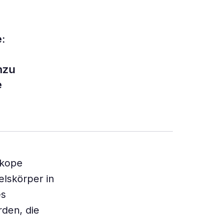
:
nzu
e
skope
elskörper in
es
den, die