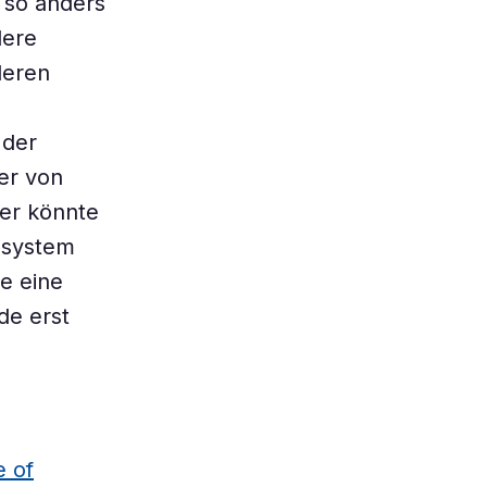
 so anders
dere
deren
 der
er von
er könnte
nsystem
ie eine
de erst
e of