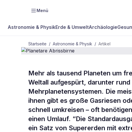
Menü
Astronomie & Physik
Erde & Umwelt
Archäologie
Gesun
Startseite
/
Astronomie & Physik
/
Artikel
ASTRONOMIE & PHYSIK
Mehr als tausend Planeten um fr
Planetare
Weltall aufgespürt, darunter run
Mehrplanetensystemen. Die meist
Abrissbirne
ihnen gibt es große Gasriesen od
schnell umkreisen – oft benötigen
einen Umlauf. “Die Standardaus
ein Satz von Supererden mit extr