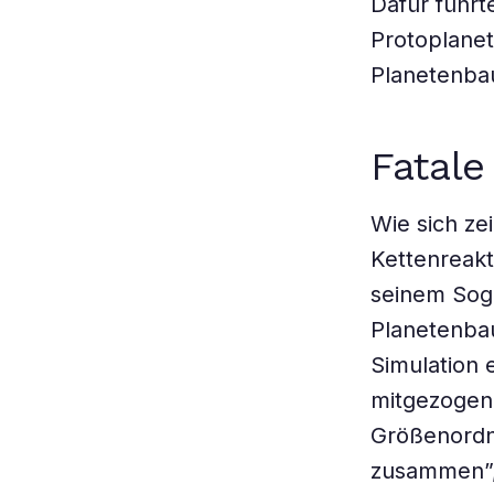
Dafür führt
Protoplane
Planetenba
Fatale
Wie sich ze
Kettenreakt
seinem Sog
Planetenbau
Simulation 
mitgezogene
Größenordnu
zusammen”, 