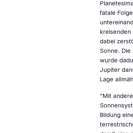
Planetesima
fatale Folg
untereinand
kreisenden
dabei zerst
Sonne. Die 
wurde dadur
Jupiter dan
Lage allmäh
“Mit andere
Sonnensyste
Bildung ein
terrestrisch