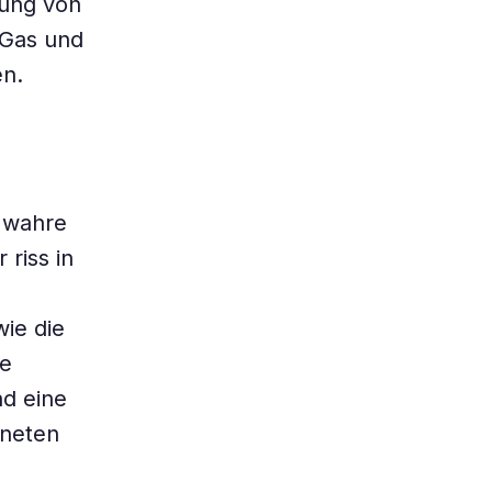
dung von
 Gas und
en.
e wahre
riss in
wie die
te
nd eine
aneten