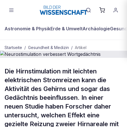
Astronomie & Physik
Erde & Umwelt
Archäologie
Gesundh
Startseite
/
Gesundheit & Medizin
/
Artikel
GESUNDHEIT & MEDIZIN
Die Hirnstimulation mit leichten
Neurostimulation verbessert
elektrischen Stromreizen kann die
Wortgedächtnis
Aktivität des Gehirns und sogar das
Gedächtnis beeinflussen. In einer
neuen Studie haben Forscher daher
untersucht, welchen Effekt eine
gezielte Reizung zweier Hirnareale mit