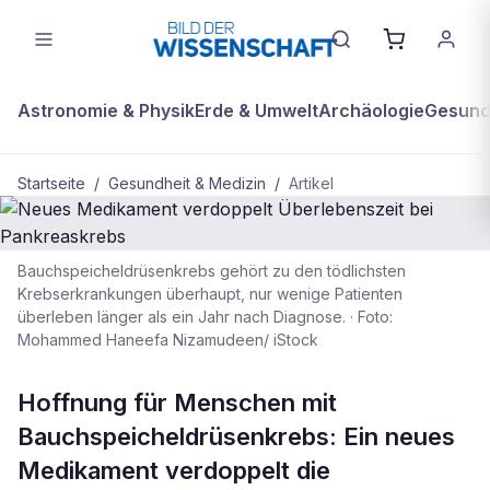
Astronomie & Physik
Erde & Umwelt
Archäologie
Gesundh
Startseite
/
Gesundheit & Medizin
/
Artikel
Bauchspeicheldrüsenkrebs gehört zu den tödlichsten
GESUNDHEIT & MEDIZIN
Krebserkrankungen überhaupt, nur wenige Patienten
überleben länger als ein Jahr nach Diagnose.
·
Foto:
Neues Medikament verdoppelt
Mohammed Haneefa Nizamudeen/ iStock
Überlebenszeit bei Pankreaskrebs
Hoffnung für Menschen mit
Bauchspeicheldrüsenkrebs: Ein neues
Medikament verdoppelt die