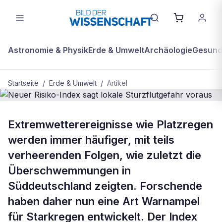
Astronomie & Physik
Erde & Umwelt
Archäologie
Gesundh
Startseite
/
Erde & Umwelt
/
Artikel
BDW Plus
ERDE & UMWELT
Extremwetterereignisse wie Platzregen
Neuer Risiko-Index sagt lokale
werden immer häufiger, mit teils
Sturzflutgefahr voraus
verheerenden Folgen, wie zuletzt die
Überschwemmungen in
Süddeutschland zeigten. Forschende
haben daher nun eine Art Warnampel
für Starkregen entwickelt. Der Index