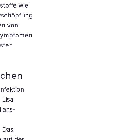
stoffe wie
Erschöpfung
en von
n Symptomen
östen
rchen
nfektion
 Lisa
ians-
 Das
 auf der