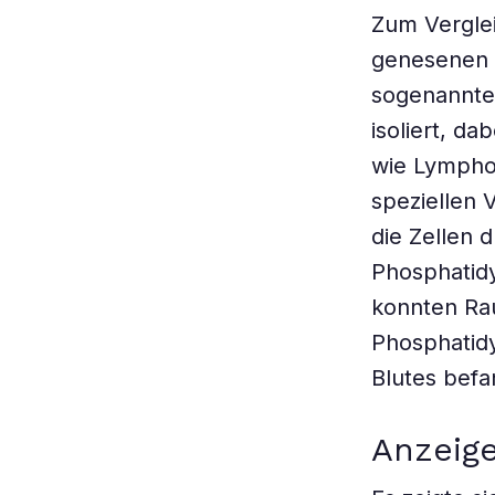
Zum Vergle
genesenen 
sogenannte
isoliert, d
wie Lympho
speziellen 
die Zellen 
Phosphatidy
konnten Rau
Phosphatidy
Blutes befa
Anzeig