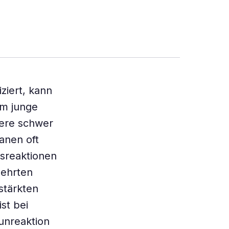
ziert, kann
em junge
ere schwer
anen oft
sreaktionen
mehrten
stärkten
st bei
unreaktion