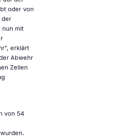
rbt oder von
 der
 nun mit
er
, erklärt
 der Abwehr
nen Zellen
ng
n von 54
 wurden.