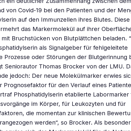
sich ein deutlicher Zusammenhang zwischen de
d von Covid-19 bei den Patienten und der Men
lserin auf den Immunzellen ihres Blutes. Diese
ermehrt das Markermolekül auf ihrer Oberfläch
mit Bruchstücken von Blutplättchen beladen. 
phatidylserin als Signalgeber für fehlgeleitete
e Prozesse oder Störungen der Blutgerinnung b
gt Seniorautor Thomas Brocker von der LMU. D
de jedoch: Der neue Molekülmarker erwies sic
er Prognosefaktor für den Verlauf eines Patiente
traf Phosphatidylserin etablierte Labormarker 
svorgänge im Körper, für Leukozyten und für
faktoren, die momentan zur klinischen Bewert
rangezogen werden“, so Brocker. Als besonder