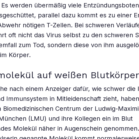
: Es werden übermäßig viele Entzündungsboten
sgeschüttet, parallel dazu kommt es zu einer 
 Abwehr nötigen T-Zellen. Bei schweren Verläuf
hrt oft nicht das Virus selbst zu den schwere
emfall zum Tod, sondern diese von ihm ausgel
im Körper.
molekül auf weißen Blutkörpe
he nach einem Anzeiger dafür, wie schwer die I
nd Immunsystem in Mitleidenschaft zieht, haben
 Biomedizinischen Centrum der Ludwig-Maximil
 München (LMU) und ihre Kollegen ein im Blut
es Molekül näher in Augenschein genommen.
ylserin genannte Molekül kommt normalerweise