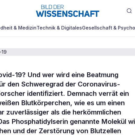
dheit & Medizin
Technik & Digitales
Gesellschaft & Psycho
Covid-19? Und wer wird eine Beatmung
r für den
für den Schweregrad der Coronavirus-
rscher identifiziert. Demnach verrät ein
 von Covid-19
weißen Blutkörperchen, wie es um einen
ar zuverlässiger als die herkömmlichen
Das Phosphatidylserin genannte Molekül w
chen und der Zerstörung von Blutzellen