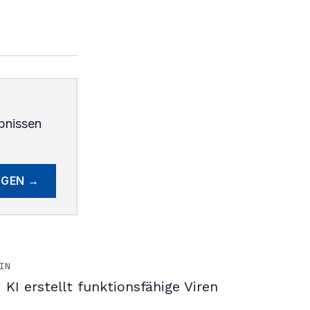
bnissen
EGEN →
IN
KI erstellt funktionsfähige Viren