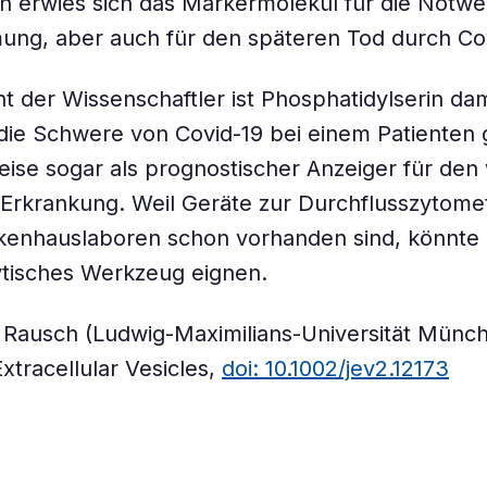
h erwies sich das Markermolekül für die Notwe
ung, aber auch für den späteren Tod durch Cov
t der Wissenschaftler ist Phosphatidylserin dam
die Schwere von Covid-19 bei einem Patienten 
ise sogar als prognostischer Anzeiger für den
 Erkrankung. Weil Geräte zur Durchflusszytomet
kenhauslaboren schon vorhanden sind, könnte d
ytisches Werkzeug eignen.
a Rausch (Ludwig-Maximilians-Universität Münche
xtracellular Vesicles,
doi: 10.1002/jev2.12173