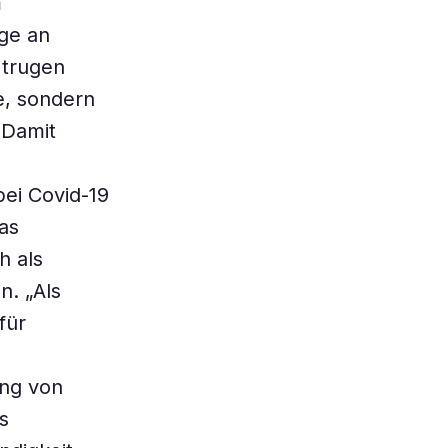
m
ge an
 trugen
e, sondern
“Damit
ei Covid-19
as
h als
n. „Als
für
ung von
s