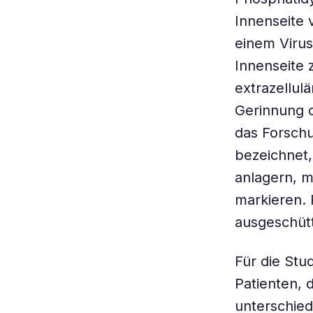
Innenseite 
einem Virus
Innenseite 
extrazellul
Gerinnung 
das Forsch
bezeichnet,
anlagern, m
markieren. 
ausgeschütt
Für die Stu
Patienten, 
unterschie