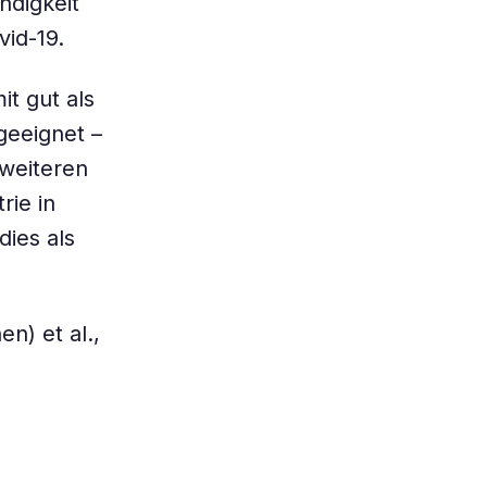
ndigkeit
id-19.
it gut als
geeignet –
 weiteren
rie in
ies als
n) et al.,