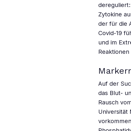
dereguliert
Zytokine au
der für die
Covid-19 fü
und im Extr
Reaktionen 
Marker
Auf der Suc
das Blut- u
Rausch vom
Universität
vorkommend
Phosphatid