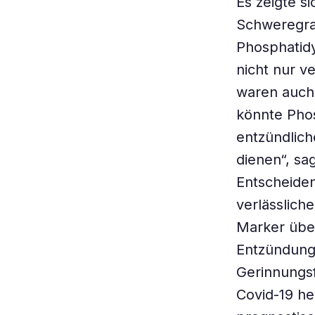
Es zeigte 
Schweregra
Phosphatidy
nicht nur v
waren auch 
könnte Phos
entzündlich
dienen“, sa
Entscheiden
verlässlich
Marker über
Entzündung
Gerinnungs
Covid-19 he