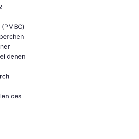
2
s (PMBC)
rperchen
iner
bei denen
urch
llen des