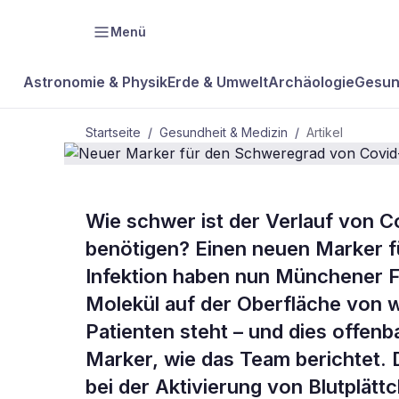
Menü
Astronomie & Physik
Erde & Umwelt
Archäologie
Gesun
Startseite
/
Gesundheit & Medizin
/
Artikel
GESUNDHEIT & MEDIZIN
Wie schwer ist der Verlauf von 
Neuer Marke
benötigen? Einen neuen Marker 
Infektion haben nun Münchener Fo
Schweregrad
Molekül auf der Oberfläche von 
Patienten steht – und dies offenb
Marker, wie das Team berichtet. 
bei der Aktivierung von Blutplätt