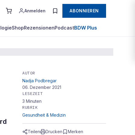
Anmelden
ABONNIEREN
logie
Shop
Rezensionen
Podcast
BDW Plus
AUTOR
Nadja Podbregar
06. Dezember 2021
LESEZEIT
3
Minuten
RUBRIK
Gesundheit & Medizin
ird
Teilen
Drucken
Merken