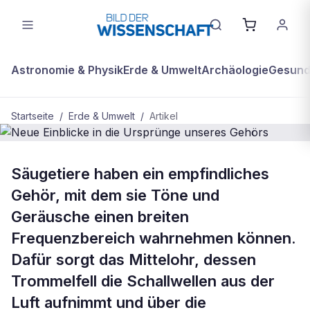
Astronomie & Physik
Erde & Umwelt
Archäologie
Gesundh
Startseite
/
Erde & Umwelt
/
Artikel
BDW Plus
ERDE & UMWELT
Säugetiere haben ein empfindliches
Neue Einblicke in die Ursprünge
Gehör, mit dem sie Töne und
unseres Gehörs
Geräusche einen breiten
Frequenzbereich wahrnehmen können.
Dafür sorgt das Mittelohr, dessen
Trommelfell die Schallwellen aus der
Luft aufnimmt und über die