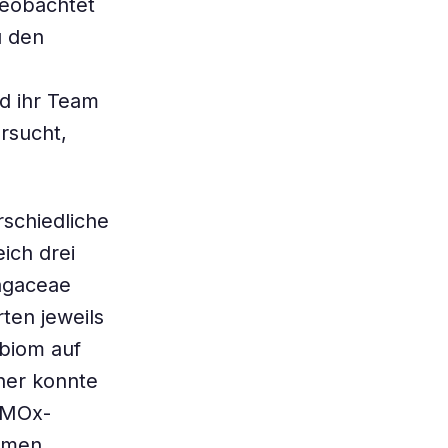
beobachtet
u den
d ihr Team
rsucht,
schiedliche
ich drei
agaceae
ten jeweils
obiom auf
her konnte
 MMOx-
kamen