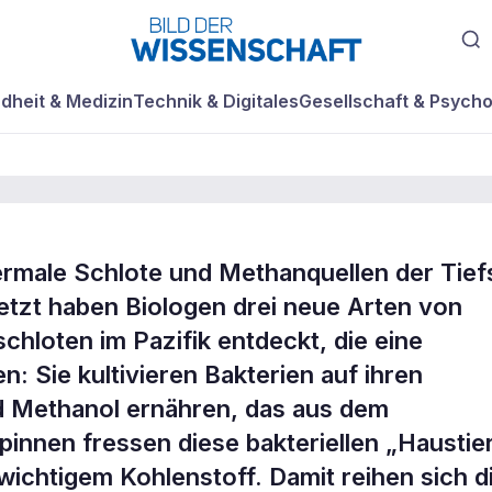
dheit & Medizin
Technik & Digitales
Gesellschaft & Psycho
rmale Schlote und Methanquellen der Tief
Jetzt haben Biologen drei neue Arten von
r Symbiose in der
chloten im Pazifik entdeckt, die eine
 Sie kultivieren Bakterien auf ihren
d Methanol ernähren, das aus dem
pinnen fressen diese bakteriellen „Haustie
wichtigem Kohlenstoff. Damit reihen sich d