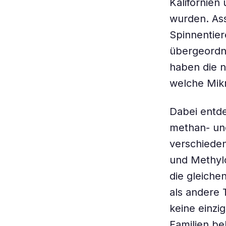
Kalifornien
wurden. Ass
Spinnentier
übergeordne
haben die n
welche Mik
Dabei entde
methan- un
verschiede
und Methylo
die gleiche
als andere
keine einzi
Familien be