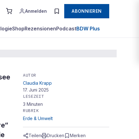
Anmelden
ABONNIEREN
logie
Shop
Rezensionen
Podcast
BDW Plus
AUTOR
see
Claudia Krapp
17. Juni 2025
LESEZEIT
3
Minuten
RUBRIK
Erde & Umwelt
re“
ie
Teilen
Drucken
Merken