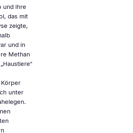
 und ihre
l, das mit
se zeigte,
halb
ar und in
ere Methan
 „Haustiere“
 Körper
ch unter
ahelegen.
onen
ten
rn