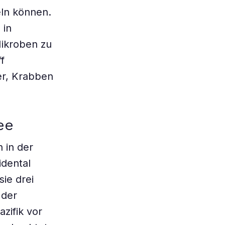
eln können.
 in
ikroben zu
f
er, Krabben
ee
 in der
dental
ie drei
 der
zifik vor