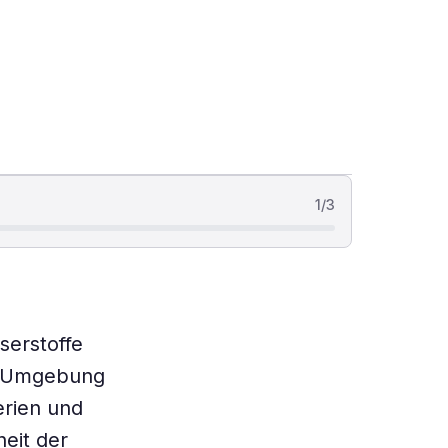
1
/
3
serstoffe
r Umgebung
erien und
heit der