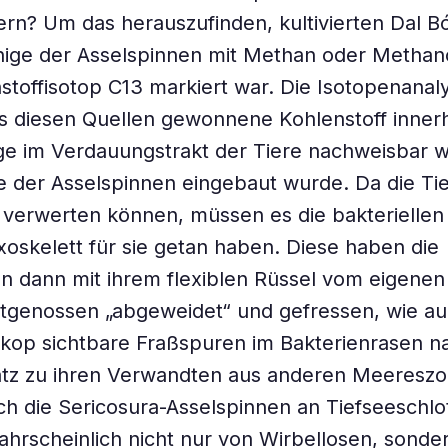
n? Um das herauszufinden, kultivierten Dal Bó
nige der Asselspinnen mit Methan oder Methano
toffisotop C13 markiert war. Die Isotopenanaly
s diesen Quellen gewonnene Kohlenstoff inner
e im Verdauungstrakt der Tiere nachweisbar w
 der Asselspinnen eingebaut wurde. Da die Ti
t verwerten können, müssen es die bakteriellen
xoskelett für sie getan haben. Diese haben die
n dann mit ihrem flexiblen Rüssel vom eigenen
tgenossen „abgeweidet“ und gefressen, wie au
kop sichtbare Fraßspuren im Bakterienrasen n
tz zu ihren Verwandten aus anderen Meeresz
ch die Sericosura-Asselspinnen an Tiefseeschlo
rscheinlich nicht nur von Wirbellosen, sonde