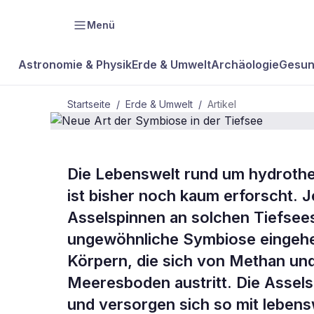
Menü
Astronomie & Physik
Erde & Umwelt
Archäologie
Gesun
Startseite
/
Erde & Umwelt
/
Artikel
Die Lebenswelt rund um hydrothe
BDW Plus
ERDE & UMWELT
ist bisher noch kaum erforscht. 
Neue Art de
Asselspinnen an solchen Tiefsees
ungewöhnliche Symbiose eingehen:
Tiefsee
Körpern, die sich von Methan un
Meeresboden austritt. Die Assels
und versorgen sich so mit lebens