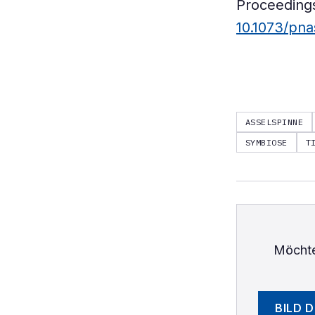
Proceedings
10.1073/pn
ASSELSPINNE
SYMBIOSE
T
Möchte
BILD 