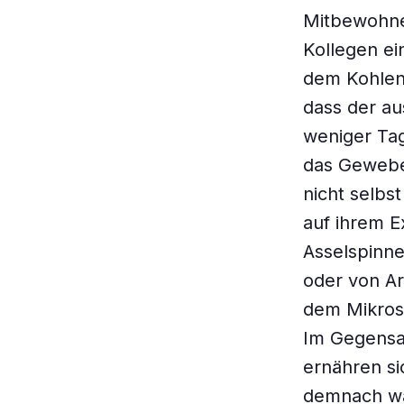
Mitbewohner
Kollegen ei
dem Kohlens
dass der au
weniger Tag
das Gewebe
nicht selbs
auf ihrem E
Asselspinne
oder von Ar
dem Mikros
Im Gegensa
ernähren si
demnach wah