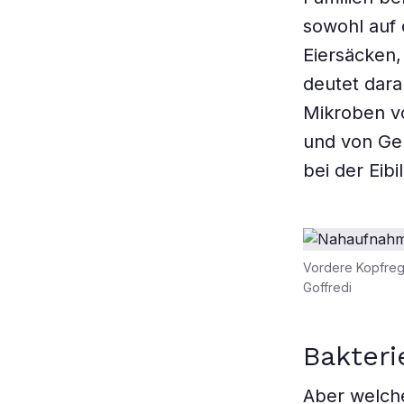
sowohl auf 
Eiersäcken,
deutet dara
Mikroben vo
und von Ge
bei der Eib
Vordere Kopfregi
Goffredi
Bakter
Aber welche