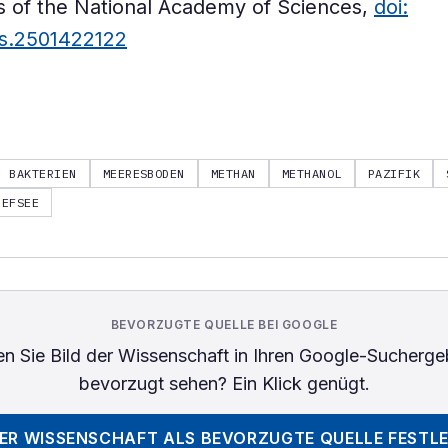
 of the National Academy of Sciences,
doi:
as.2501422122
BAKTERIEN
MEERESBODEN
METHAN
METHANOL
PAZIFIK
IEFSEE
BEVORZUGTE QUELLE BEI GOOGLE
n Sie
Bild der Wissenschaft
in Ihren Google-Sucherge
bevorzugt sehen? Ein Klick genügt.
DER WISSENSCHAFT
ALS BEVORZUGTE QUELLE FESTL