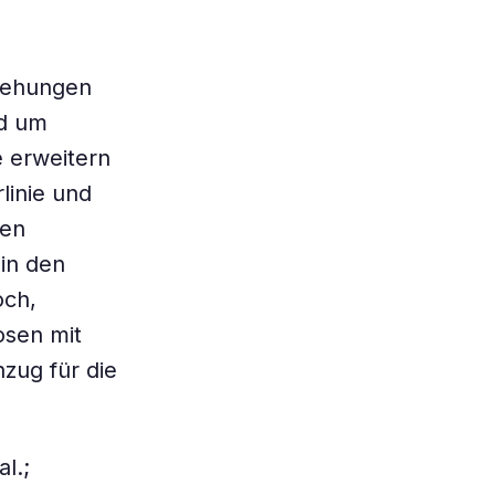
ziehungen
nd um
 erweitern
linie und
gen
in den
och,
osen mit
zug für die
l.;