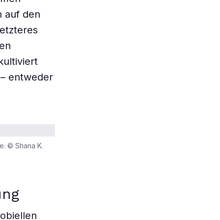
h auf den
etzteres
den
ltiviert
 – entweder
e. © Shana K.
ung
obiellen