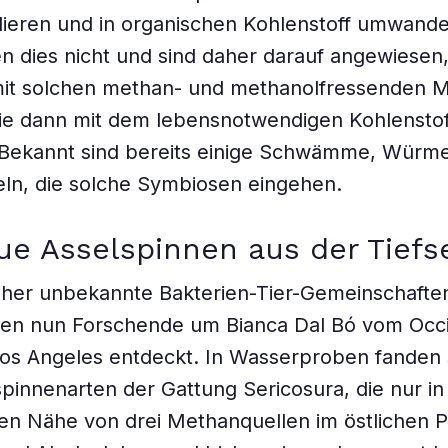
dieren und in organischen Kohlenstoff umwand
n dies nicht und sind daher darauf angewiesen,
it solchen methan- und methanolfressenden M
sie dann mit dem lebensnotwendigen Kohlenstof
 Bekannt sind bereits einige Schwämme, Würm
ln, die solche Symbiosen eingehen.
ue Asselspinnen aus der Tiefs
sher unbekannte Bakterien-Tier-Gemeinschaften
ben nun Forschende um Bianca Dal Bó vom Occi
Los Angeles entdeckt. In Wasserproben fanden s
pinnenarten der Gattung Sericosura, die nur in
en Nähe von drei Methanquellen im östlichen Pa