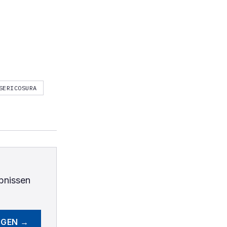
SERICOSURA
bnissen
EGEN →