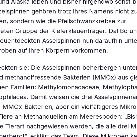
 und Alaska leben und bisher nirgendwo sonst 
elspinnen gehören trotz ihres Namens nicht z
en, sondern wie die Pfeilschwanzkrebse zur
ten Gruppe der Kieferklauenträger. Dal Bó un
euentdeckten Asselspinnen nun daraufhin unte
roben auf ihren Körpern vorkommen.
ckten sie: Die Asselspinnen beherbergen unter
d methanolfressende Bakterien (MMOx) aus gle
nen Familien: Methylomonadaceae, Methyloph
philacea. Damit weisen die drei Asselspinnenar
n MMOx-Bakterien, aber ein vielfältigeres Mikr
 Tiere an Methanquellen am Meeresboden: „Bis
ge Tierart nachgewiesen werden, die alle drei
herbergt“, erklärt das Team. Diese Mikroben 