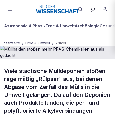
Astronomie & Physik
Erde & Umwelt
Archäologie
Gesundh
Startseite
/
Erde & Umwelt
/
Artikel
BDW Plus
ERDE & UMWELT
Viele städtische Mülldeponien stoßen
Müllhalden stoßen mehr PFAS-
regelmäßig „Rülpser“ aus, bei denen
Chemikalien aus als gedacht
Abgase vom Zerfall des Mülls in die
Umwelt gelangen. Da auf den Deponien
auch Produkte landen, die per- und
polyfluorierte Alkylverbindungen –