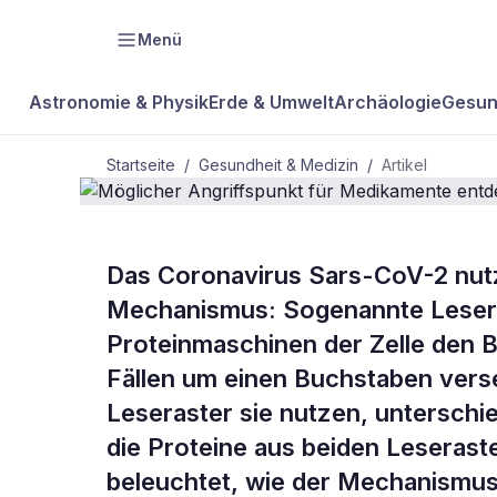
Menü
Astronomie & Physik
Erde & Umwelt
Archäologie
Gesun
Startseite
/
Gesundheit & Medizin
/
Artikel
GESUNDHEIT & MEDIZIN
Das Coronavirus Sars-CoV-2 nutz
Möglicher An
Mechanismus: Sogenannte Lesera
Proteinmaschinen der Zelle den B
Medikament
Fällen um einen Buchstaben vers
Leseraster sie nutzen, unterschie
die Proteine aus beiden Leseras
beleuchtet, wie der Mechanismus 