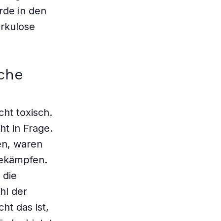
rde in den
rkulose
sche
cht toxisch.
t in Frage.
en, waren
bekämpfen.
 die
hl der
ht das ist,