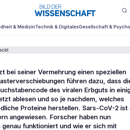
dheit & Medizin
Technik & Digitales
Gesellschaft & Psycho
t bei seiner Vermehrung einen speziellen
griffspunkt für
sterverschiebungen führen dazu, dass di
uchstabencode des viralen Erbguts in eini
e entdeckt
etzt ablesen und so je nachdem, welches
dliche Proteine herstellen. Sars-CoV-2 ist
tern angewiesen. Forscher haben nun
genau funktioniert und wie er sich mit