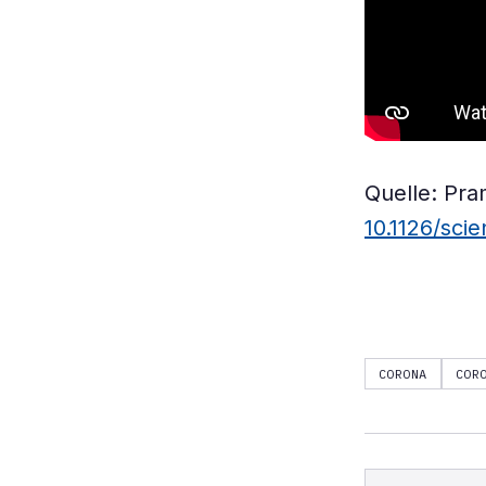
Quelle: Pra
10.1126/sci
CORONA
COR