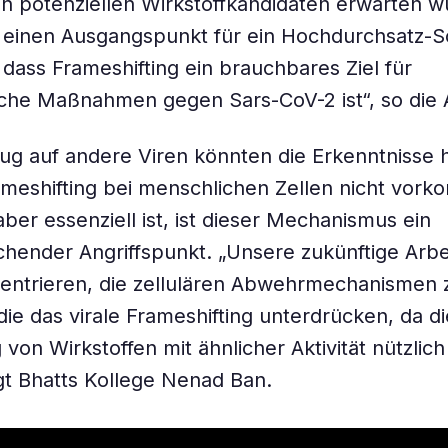
 potenziellen Wirkstoffkandidaten erwarten wü
 einen Ausgangspunkt für ein Hochdurchsatz-S
 dass Frameshifting ein brauchbares Ziel für
che Maßnahmen gegen Sars-CoV-2 ist“, so die 
ug auf andere Viren könnten die Erkenntnisse hi
ameshifting bei menschlichen Zellen nicht vork
aber essenziell ist, ist dieser Mechanismus ein
chender Angriffspunkt. „Unsere zukünftige Arbei
entrieren, die zellulären Abwehrmechanismen 
die das virale Frameshifting unterdrücken, da di
von Wirkstoffen mit ähnlicher Aktivität nützlich
gt Bhatts Kollege Nenad Ban.