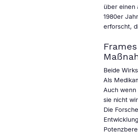
über einen
1980er Jahr
erforscht, 
Framesh
Maßna
Beide Wirks
Als Medika
Auch wenn 
sie nicht w
Die Forsche
Entwicklun
Potenzberei