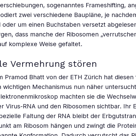
verschiebungen, sogenanntes Frameshifting, a
codiert zwei verschiedene Baupläne, je nachdem
 oder um einen Buchstaben versetzt abgelese
rgen, dass manche der Ribosomen „verrutschen“,
auf komplexe Weise gefaltet.
ale Vermehrung stören
 Pramod Bhatt von der ETH Zürich hat diesen f
n wichtigen Mechanismus nun näher untersucht
lektronenmikroskop machten sie die Wechselw
r Virus-RNA und den Ribosomen sichtbar. Ihr E
pezielle Faltung der RNA bleibt der Erbgutstra
unkt am Ribosom hängen und zwingt die Prote
pannte Konformation. Dadurch verrutscht das R