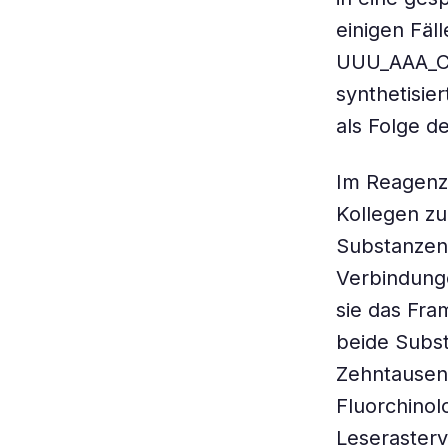
einigen Fäl
UUU_AAA_C a
synthetisier
als Folge de
Im Reagenzg
Kollegen zu
Substanzen 
Verbindunge
sie das Fra
beide Subst
Zehntausen
Fluorchinol
Leseraster