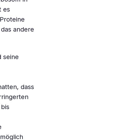
t es
Proteine
, das andere
 seine
hatten, dass
rringerten
bis
e
omöglich