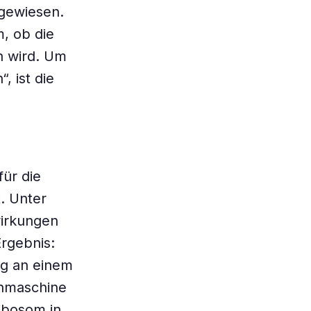
ngewiesen.
, ob die
n wird. Um
 ist die
ür die
. Unter
irkungen
rgebnis:
ng an einem
inmaschine
ibosom in