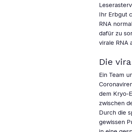
Leseraster
Ihr Erbgut 
RNA normal
dafür zu so
virale RNA 
Die vir
Ein Team um
Coronavire
dem Kryo-E
zwischen de
Durch die s
gewissen P
in eine ges