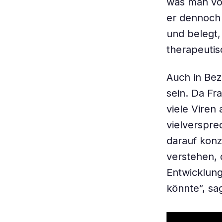
was man von
er dennoch
und belegt,
therapeutis
Auch in Bez
sein. Da Fr
viele Viren 
vielverspre
darauf konz
verstehen, 
Entwicklung 
könnte“, sa