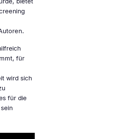
rde, bietet
creening
Autoren.
lfreich
ommt, für
t wird sich
zu
es für die
 sein