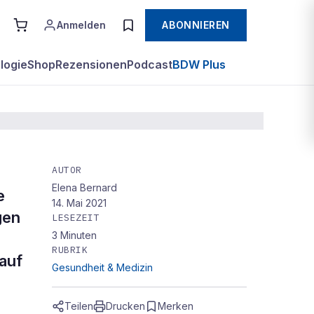
Anmelden
ABONNIEREN
logie
Shop
Rezensionen
Podcast
BDW Plus
AUTOR
Elena Bernard
e
14. Mai 2021
gen
LESEZEIT
3
Minuten
RUBRIK
 auf
Gesundheit & Medizin
Teilen
Drucken
Merken