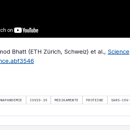
mod Bhatt (ETH Zürich, Schweiz) et al.,
Science,
ence.abf3546
ONAPANDEMIE
COVID-19
MEDIKAMENTE
PROTEINE
SARS-C0V