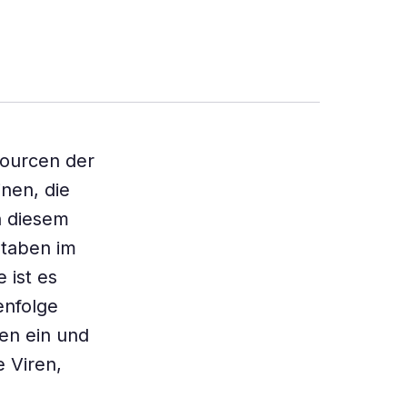
sourcen der
nen, die
h diesem
staben im
 ist es
enfolge
en ein und
 Viren,