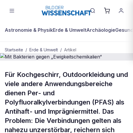
Astronomie & Physik
Erde & Umwelt
Archäologie
Gesundh
Startseite
/
Erde & Umwelt
/
Artikel
BDW Plus
ERDE & UMWELT
Für Kochgeschirr, Outdoorkleidung und
Mit Bakterien gegen
viele andere Anwendungsbereiche
„Ewigkeitschemikalien“
dienen Per- und
Polyfluoralkylverbindungen (PFAS) als
Antihaft- und Imprägniermittel. Das
Problem: Die Verbindungen gelten als
nahezu unzerstörbar, reichern sich