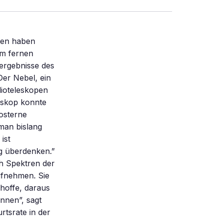
ien haben
im fernen
ergebnisse des
er Nebel, ein
ioteleskopen
leskop konnte
osterne
 man bislang
ist
ng überdenken.”
h Spektren der
ufnehmen. Sie
 hoffe, daraus
nnen”, sagt
rtsrate in der