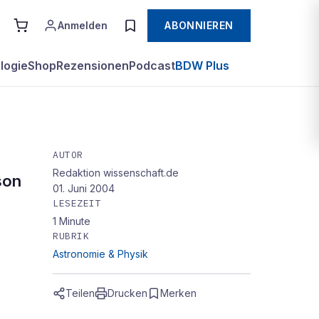
Anmelden
ABONNIEREN
logie
Shop
Rezensionen
Podcast
BDW Plus
AUTOR
Redaktion wissenschaft.de
rne
son
01. Juni 2004
LESEZEIT
1
Minute
RUBRIK
Astronomie & Physik
Teilen
Drucken
Merken