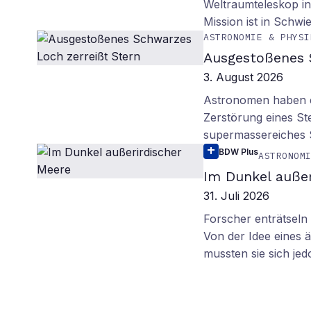
Weltraumteleskop in
Mission ist in Schwie
ASTRONOMIE & PHYSI
Ausgestoßenes 
3. August 2026
Astronomen haben ei
Zerstörung eines St
supermassereiches
BDW Plus
ASTRONOM
Im Dunkel außer
31. Juli 2026
Forscher enträtsel
Von der Idee eines
mussten sie sich je