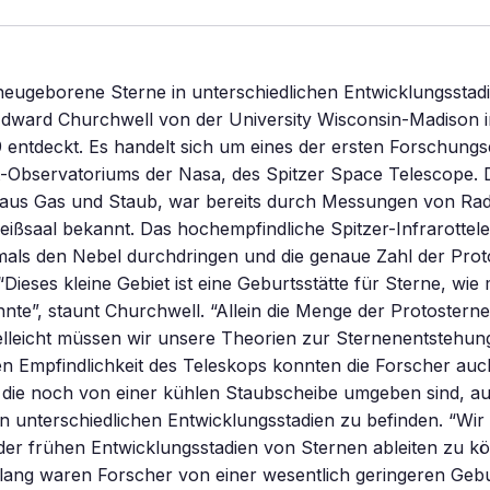
neugeborene Sterne in unterschiedlichen Entwicklungsstad
dward Churchwell von der University Wisconsin-Madison 
entdeckt. Es handelt sich um eines der ersten Forschungs
t-Observatoriums der Nasa, des Spitzer Space Telescope. D
 aus Gas und Staub, war bereits durch Messungen von Rad
eißsaal bekannt. Das hochempfindliche Spitzer-Infrarotte
tmals den Nebel durchdringen und die genaue Zahl der Prot
“Dieses kleine Gebiet ist eine Geburtsstätte für Sterne, wie
nte”, staunt Churchwell. “Allein die Menge der Protosterne 
ielleicht müssen wir unsere Theorien zur Sternenentstehu
n Empfindlichkeit des Teleskops konnten die Forscher auc
 die noch von einer kühlen Staubscheibe umgeben sind, a
in unterschiedlichen Entwicklungsstadien zu befinden. “Wir
er frühen Entwicklungsstadien von Sternen ableiten zu kö
lang waren Forscher von einer wesentlich geringeren Gebu