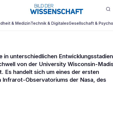
dheit & Medizin
Technik & Digitales
Gesellschaft & Psycho
 in unterschiedlichen Entwicklungsstadien
gebiert neue Ste
hwell von der University Wisconsin-Madi
 Es handelt sich um eines der ersten
aubender Menge
 Infrarot-Observatoriums der Nasa, des