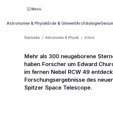
Menü
Astronomie & Physik
Erde & Umwelt
Archäologie
Gesun
Startseite
/
Astronomie & Physik
/
Artikel
ASTRONOMIE & PHYSIK
Mehr als 300 neugeborene Sterne
Milchstraße 
haben Forscher um Edward Churc
im fernen Nebel RCW 49 entdeckt.
in atember
Forschungsergebnisse des neuen
Spitzer Space Telescope.