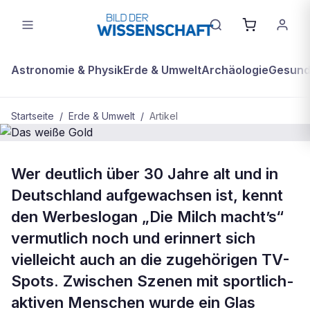
Astronomie & Physik
Erde & Umwelt
Archäologie
Gesundh
Startseite
/
Erde & Umwelt
/
Artikel
BDW Plus
ERDE & UMWELT
Wer deutlich über 30 Jahre alt und in
Das weiße Gold
Deutschland aufgewachsen ist, kennt
den Werbeslogan „Die Milch macht’s“
vermutlich noch und erinnert sich
vielleicht auch an die zugehörigen TV-
Spots. Zwischen Szenen mit sportlich-
aktiven Menschen wurde ein Glas