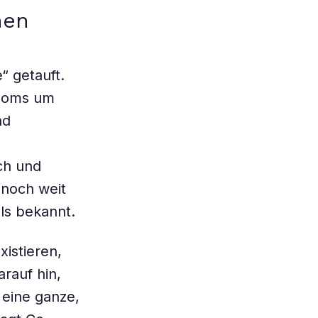
hen
“ getauft.
enoms um
nd
ch und
 noch weit
ls bekannt.
xistieren,
rauf hin,
eine ganze,