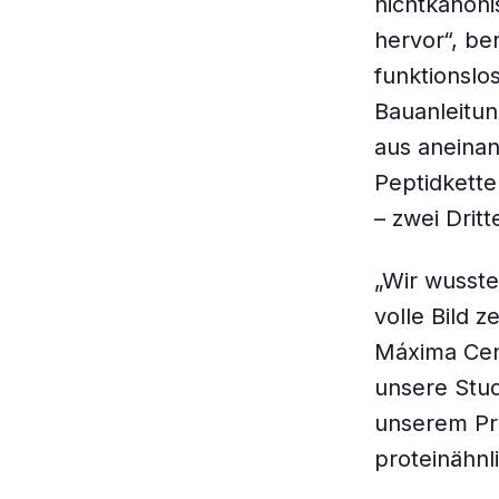
nichtkanoni
hervor“, be
funktionslo
Bauanleitun
aus aneinan
Peptidkette
– zwei Drit
„Wir wusste
volle Bild 
Máxima Cent
unsere Stu
unserem Pr
proteinähnl