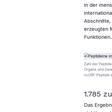
in der men
internation
Abschnitte,
erzeugten 
Funktionen.
Zahl der Peptid
Organe und Gewe
ncORF-Peptide an
1.785 z
Das Ergebni