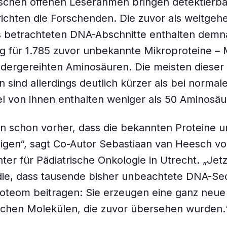
schen offenen Leserahmen bringen detektierba
richten die Forschenden. Die zuvor als weitgeh
s betrachteten DNA-Abschnitte enthalten demn
g für 1.785 zuvor unbekannte Mikroproteine – 
dergereihten Aminosäuren. Die meisten dieser
n sind allerdings deutlich kürzer als bei normal
tel von ihnen enthalten weniger als 50 Aminosäu
n schon vorher, dass die bekannten Proteine u
zeigen“, sagt Co-Autor Sebastiaan van Heesch v
er für Pädiatrische Onkologie in Utrecht. „Jetz
die, dass tausende bisher unbeachtete DNA-S
oteom beitragen: Sie erzeugen eine ganz neue
ichen Molekülen, die zuvor übersehen wurden.