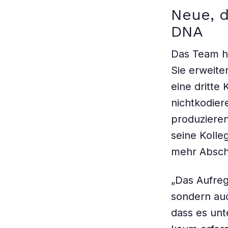
Neue, d
DNA
Das Team ha
Sie erweite
eine dritte
nichtkodier
produziere
seine Kolle
mehr Abschn
„Das Aufreg
sondern auc
dass es unt