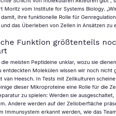
chte Schicht von molekularen Akteuren gibt“, 
t Moritz vom Institute for Systems Biology. „W
damit, ihre funktionelle Rolle für Genregulation
und das Überleben von Zellen in Ansätzen zu e
sche Funktion größtenteils no
rt
r die meisten Peptideine unklar, wozu sie dienen
 entdeckten Molekülen wissen wir noch nicht 
agt van Heesch. In Tests mit Zellkulturen schein
nige dieser Mikroproteine eine Rolle für die Zel
aratur zu spielen: Werden sie ausgeschaltet, 
m. Andere werden auf der Zelloberfläche präse
m Immunsystem erkannt werden, wie das Team 