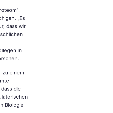
roteom‘
chigan. „Es
ur, dass wir
schlichen
e
llegen in
orschen.
r zu einem
amte
 dass die
ulatorischen
n Biologie