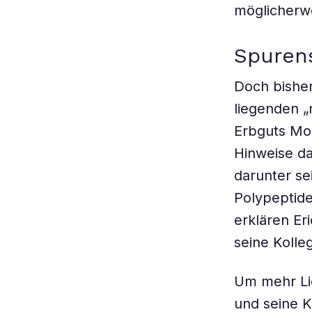
möglicherwe
Spuren
Doch bisher
liegenden 
Erbguts Mol
Hinweise da
darunter se
Polypeptide
erklären Er
seine Kolle
Um mehr Lic
und seine K