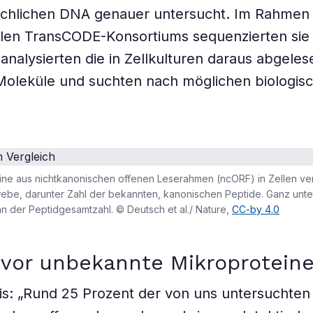
schlichen DNA genauer untersucht. Im Rahmen
alen TransCODE-Konsortiums sequenzierten sie
 analysierten die in Zellkulturen daraus abgele
Moleküle und suchten nach möglichen biologis
eine aus nichtkanonischen offenen Leserahmen (ncORF) in Zellen v
be, darunter Zahl der bekannten, kanonischen Peptide. Ganz unten
 der Peptidgesamtzahl. © Deutsch et al./ Nature,
CC-by 4.0
uvor unbekannte Mikroprotein
s: „Rund 25 Prozent der von uns untersuchten