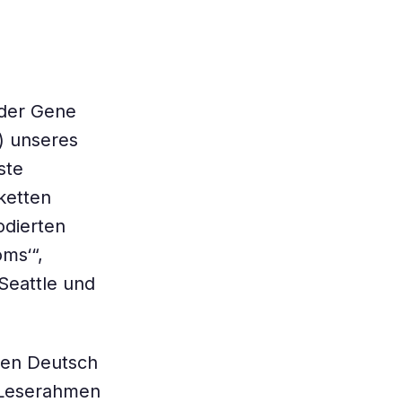
 der Gene
) unseres
ste
ketten
odierten
ms‘“,
 Seattle und
ben Deutsch
 Leserahmen