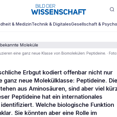
dheit & Medizin
Technik & Digitales
Gesellschaft & Psycho
zieren eine ganz neue Klasse von Biomolekülen: Peptideine.
·
Foto
 DNA produziert
hliche Erbgut kodiert offenbar nicht nur
ne ganz neue Molekülklasse: Peptideine. Di
00 unbekannte
tehen aus Aminosäuren, sind aber viel kür
ser Peptideine hat ein internationales
identifiziert. Welche biologische Funktion
klar. Sie könnten aber eine Rolle im