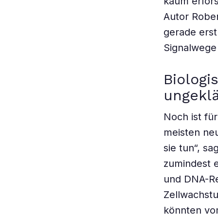
kaum erfors
Autor Rober
gerade erst 
Signalwege 
Biologi
ungeklä
Noch ist fü
meisten neu
sie tun“, s
zumindest ei
und DNA-Rep
Zellwachstu
könnten vo