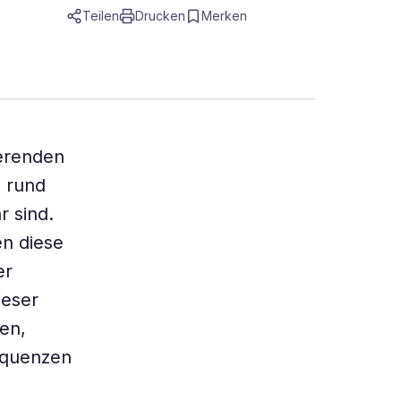
Teilen
Drucken
Merken
ierenden
e rund
r sind.
n diese
er
ieser
en,
Sequenzen