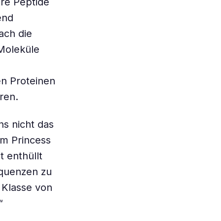
re Peptide
end
ach die
Moleküle
en Proteinen
ren.
ns nicht das
om Princess
t enthüllt
equenzen zu
 Klasse von
“