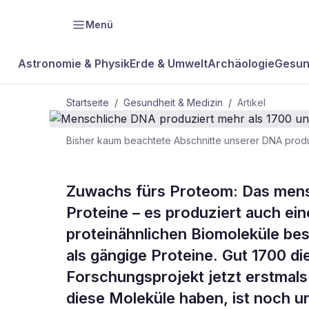
Menü
Astronomie & Physik
Erde & Umwelt
Archäologie
Gesun
Startseite
/
Gesundheit & Medizin
/
Artikel
Bisher kaum beachtete Abschnitte unserer DNA produ
GESUNDHEIT & MEDIZIN
Menschliche
Zuwachs fürs Proteom: Das mensc
Proteine – es produziert auch ei
mehr als 17
proteinähnlichen Biomoleküle bes
als gängige Proteine. Gut 1700 die
Moleküle
Forschungsprojekt jetzt erstmals 
diese Moleküle haben, ist noch un