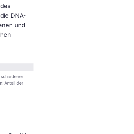
 des
 die DNA-
senen und
chen
erschiedener
: Anteil der
e