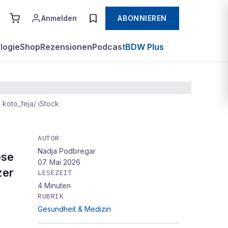
Anmelden
ABONNIEREN
logie
Shop
Rezensionen
Podcast
BDW Plus
: koto_feja/ iStock
AUTOR
Nadja Podbregar
ese
07. Mai 2026
zer
LESEZEIT
4
Minuten
RUBRIK
Gesundheit & Medizin