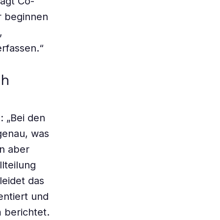
sagt Co-
ir beginnen
,
rfassen.“
ch
: „Bei den
genau, was
en aber
lteilung
leidet das
ntiert und
berichtet.