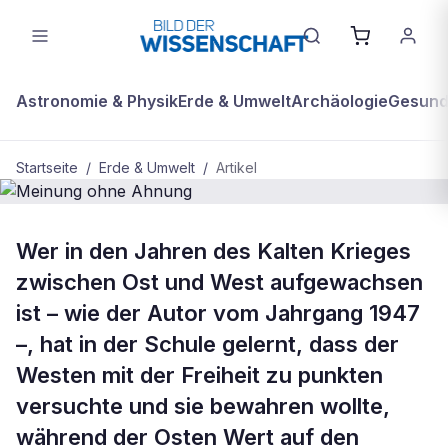
Astronomie & Physik
Erde & Umwelt
Archäologie
Gesundh
Startseite
/
Erde & Umwelt
/
Artikel
BDW Plus
ERDE & UMWELT
Wer in den Jahren des Kalten Krieges
Meinung ohne Ahnung
zwischen Ost und West aufgewachsen
ist – wie der Autor vom Jahrgang 1947
–, hat in der Schule gelernt, dass der
Westen mit der Freiheit zu punkten
versuchte und sie bewahren wollte,
während der Osten Wert auf den