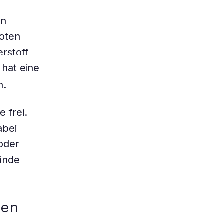
en
yoten
rstoff
 hat eine
n.
 frei.
abei
oder
rände
gen