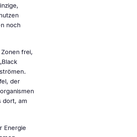
nzige,
 nutzen
en noch
Zonen frei,
„Black
 strömen.
el, der
roorganismen
s dort, am
r Energie