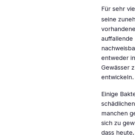
Für sehr vi
seine zune
vorhandenen
auffallende
nachweisbar
entweder i
Gewässer z
entwickeln.
Einige Bakt
schädliche
manchen gel
sich zu gew
dass heute