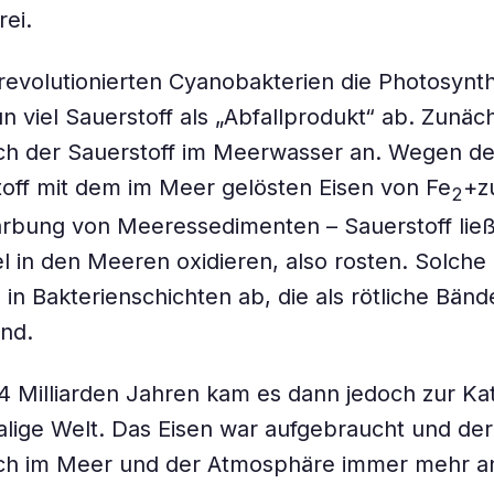
rei.
evolutionierten Cyanobakterien die Photosynt
n viel Sauerstoff als „Abfallprodukt“ ab. Zunäc
ich der Sauerstoff im Meerwasser an. Wegen de
off mit dem im Meer gelösten Eisen von Fe
+z
2
ärbung von Meeressedimenten – Sauerstoff ließ
el in den Meeren oxidieren, also rosten. Solche 
h in Bakterienschichten ab, die als rötliche Bän
ind.
4 Milliarden Jahren kam es dann jedoch zur Ka
alige Welt. Das Eisen war aufgebraucht und der
sich im Meer und der Atmosphäre immer mehr a