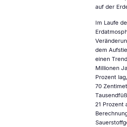
auf der Erd
Im Laufe de
Erdatmosph
Veränderun
dem Aufstie
einen Trend
Millionen J
Prozent lag
70 Zentime
Tausendfüß
21 Prozent 
Berechnunge
Sauerstoffg