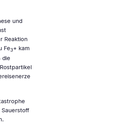
hese und
hst
r Reaktion
u Fe
+ kam
3
 die
Rostpartikel
dereisenerze
tastrophe
 Sauerstoff
n.