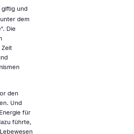
giftig und
 unter dem
“. Die
n
 Zeit
und
anismen
vor den
ten. Und
Energie für
dazu führte,
e Lebewesen