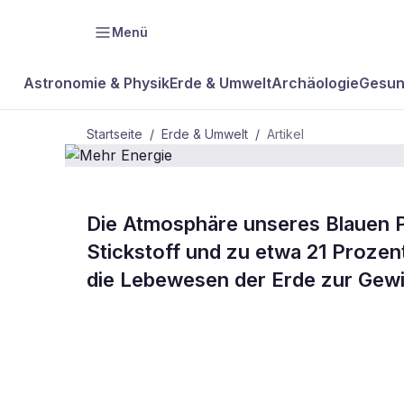
Menü
Astronomie & Physik
Erde & Umwelt
Archäologie
Gesun
Startseite
/
Erde & Umwelt
/
Artikel
Die Atmosphäre unseres Blauen P
BDW Plus
ERDE & UMWELT
Stickstoff und zu etwa 21 Prozen
Mehr
die Lebewesen der Erde zur Gew
Energie