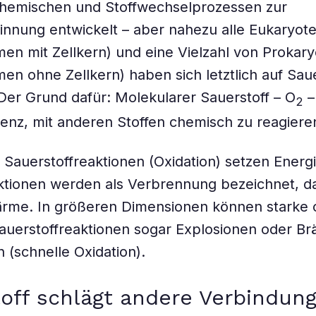
chemischen und Stoffwechselprozessen zur
nnung entwickelt – aber nahezu alle Eukaryot
en mit Zellkern) und eine Vielzahl von Prokar
en ohne Zellkern) haben sich letztlich auf Saue
 Der Grund dafür: Molekularer Sauerstoff – O
–
2
enz, mit anderen Stoffen chemisch zu reagiere
 Sauerstoffreaktionen (Oxidation) setzen Energie
ktionen werden als Verbrennung bezeichnet, d
ärme. In größeren Dimensionen können starke 
Sauerstoffreaktionen sogar Explosionen oder B
 (schnelle Oxidation).
off schlägt andere Verbindun