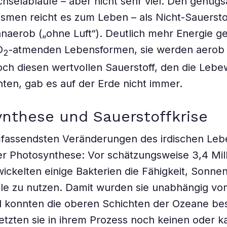
chselabläufe – aber nicht sehr viel. Den genü
smen reicht es zum Leben – als Nicht-Sauerst
anaerob („ohne Luft“). Deutlich mehr Energie 
O
-atmenden Lebensformen, sie werden aerob (
2
ch diesen wertvollen Sauerstoff, den die Leb
ten, gab es auf der Erde nicht immer.
nthese und Sauerstoffkrise
mfassendsten Veränderungen des irdischen Leb
er Photosynthese: Vor schätzungsweise 3,4 Mil
ickelten einige Bakterien die Fähigkeit, Sonnenl
le zu nutzen. Damit wurden sie unabhängig vo
 konnten die oberen Schichten der Ozeane bes
setzten sie in ihrem Prozess noch keinen oder 