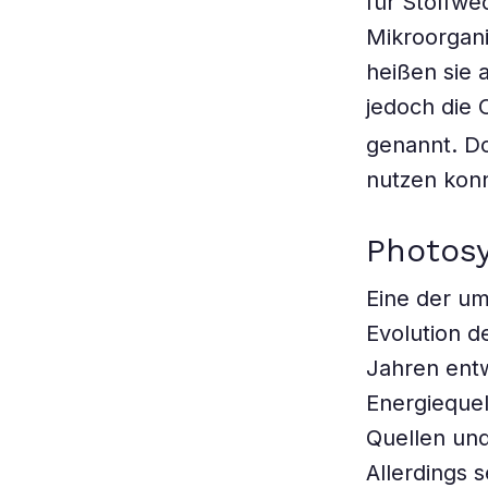
für Stoffwe
Mikroorgani
heißen sie 
jedoch die 
genannt. Do
nutzen konn
Photosy
Eine der u
Evolution d
Jahren entw
Energiequel
Quellen und
Allerdings 