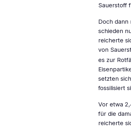
Sauerstoff f
Doch dann r
schieden nu
reicherte s
von Sauerst
es zur Rotf
Eisenpartik
setzten sic
fossilisiert s
Vor etwa 2,
für die dam
reicherte 