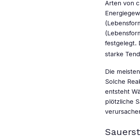
Arten von 
Energiegewi
(Lebensform
(Lebensform
festgelegt.
starke Tend
Die meisten
Solche Rea
entsteht W
plötzliche 
verursachen
Sauerst