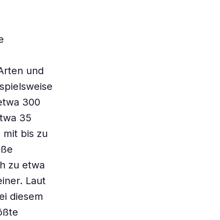
e
Arten und
ispielsweise
 etwa 300
etwa 35
 mit bis zu
oße
h zu etwa
iner. Laut
ei diesem
ößte