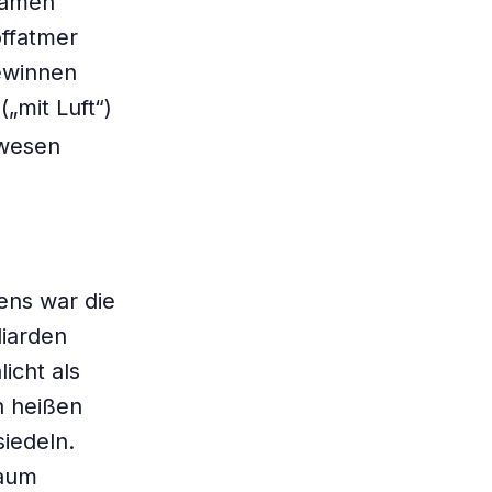
gsamen
offatmer
gewinnen
„mit Luft“)
ewesen
ens war die
liarden
icht als
n heißen
iedeln.
kaum