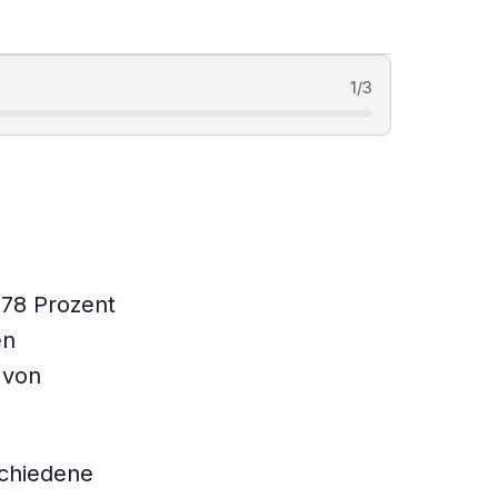
1
/
3
 78 Prozent
en
 von
schiedene