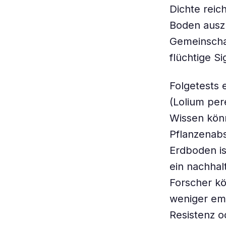
Dichte reic
Boden auszu
Gemeinscha
flüchtige S
Folgetests 
(Lolium per
Wissen kön
Pflanzenab
Erdboden is
ein nachhal
Forscher kö
weniger emp
Resistenz o