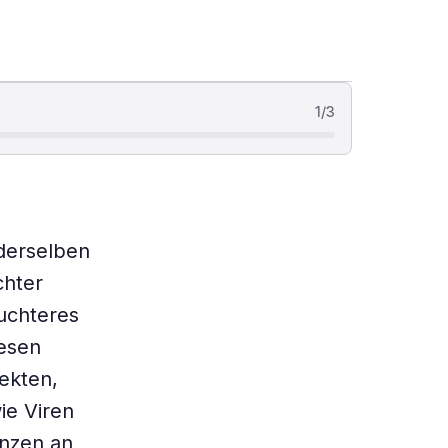
1
/
3
derselben
chter
euchteres
iesen
sekten,
ie Viren
anzen an