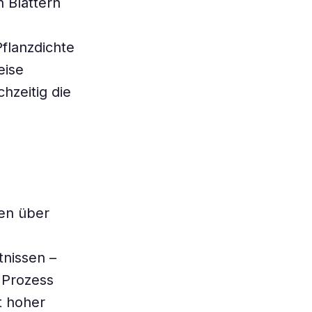
n Blättern
flanzdichte
eise
hzeitig die
zen über
tnissen –
 Prozess
t hoher