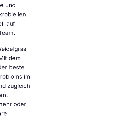
ze und
krobiellen
ll auf
 Team.
eidelgras
 Mit dem
der beste
robioms im
nd zugleich
en.
mehr oder
hre