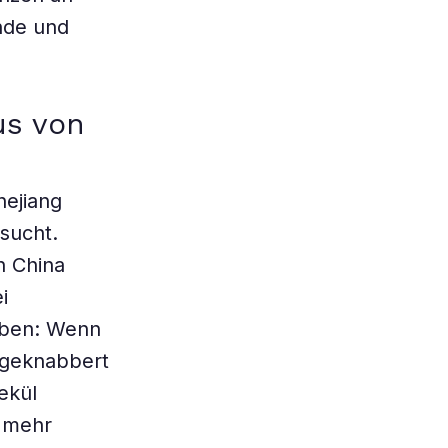
nde und
us von
ejiang
sucht.
n China
i
gaben: Wenn
ngeknabbert
ekül
o mehr