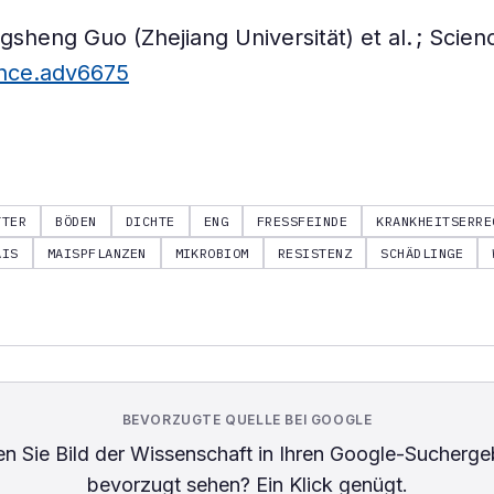
gsheng Guo (Zhejiang Universität) et al. ; Scien
ence.adv6675
TTER
BÖDEN
DICHTE
ENG
FRESSFEINDE
KRANKHEITSERRE
AIS
MAISPFLANZEN
MIKROBIOM
RESISTENZ
SCHÄDLINGE
BEVORZUGTE QUELLE BEI GOOGLE
n Sie
Bild der Wissenschaft
in Ihren Google-Sucherge
bevorzugt sehen? Ein Klick genügt.