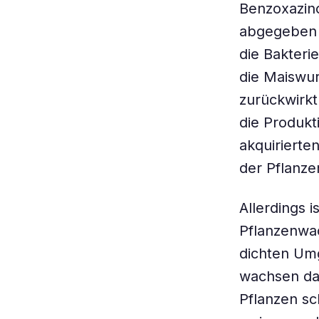
Benzoxazin
abgegeben w
die Bakter
die Maiswur
zurückwirkt
die Produkt
akquirierte
der Pflanze
Allerdings 
Pflanzenwac
dichten Um
wachsen dad
Pflanzen sc