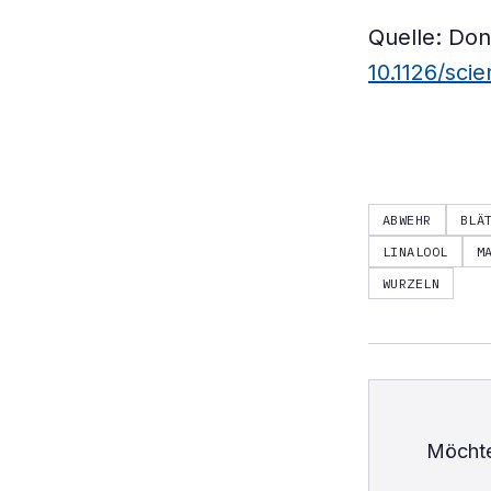
Quelle: Don
10.1126/sci
ABWEHR
BLÄ
LINALOOL
M
WURZELN
Möchte