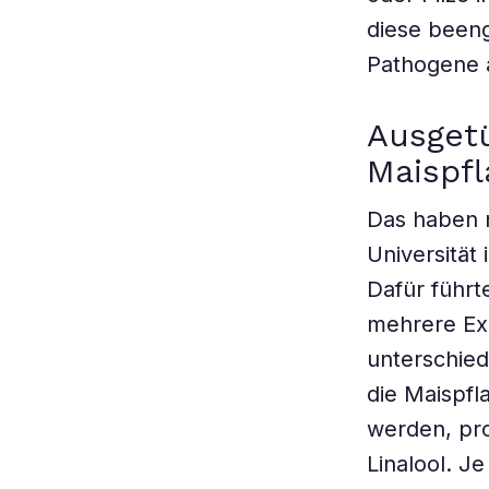
diese beeng
Pathogene a
Ausget
Maispf
Das haben 
Universität
Dafür führt
mehrere Ex
unterschied
die Maispfl
werden, pro
Linalool. J