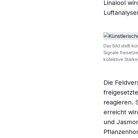
Linalool wi
Luftanalyse
Das Bild stellt k
Signale freisetz
kollektive Stärk
Die Feldver
freigesetzte
reagieren. 
erreicht wi
und Jasmona
Pflanzenho