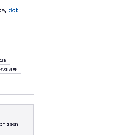
ce,
doi:
GER
WACHSTUM
bnissen