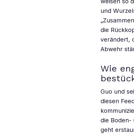
weisen so d
und Wurzeln
„Zusammeng
die Rückko
verändert, 
Abwehr stär
Wie eng
bestüc
Guo und sei
diesen Fee
kommunizier
die Boden-
geht erstau