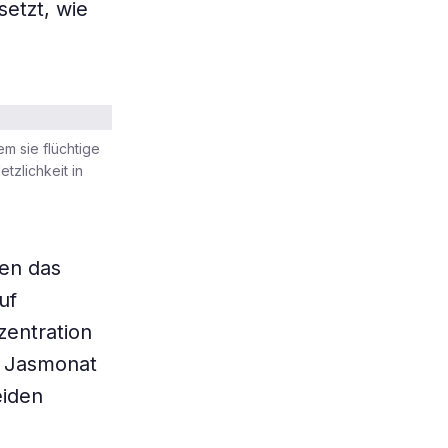
setzt, wie
em sie flüchtige
tzlichkeit in
en das
uf
zentration
ln Jasmonat
eiden