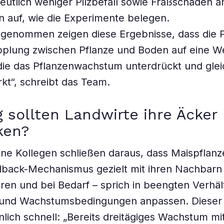
eutlich weniger Pilzbefall sowie Fraßschäden a
 auf, wie die Experimente belegen.
enommen zeigen diese Ergebnisse, dass die P
pplung zwischen Pflanze und Boden auf eine W
die das Pflanzenwachstum unterdrückt und gleic
kt“, schreibt das Team.
 sollten Landwirte ihre Äcker
ken?
ne Kollegen schließen daraus, dass Maispflan
dback-Mechanismus gezielt mit ihren Nachbarn
en und bei Bedarf – sprich in beengten Verhäl
 und Wachstumsbedingungen anpassen. Dieser
nlich schnell: „Bereits dreitägiges Wachstum mi