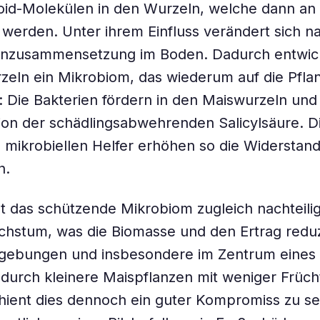
oid-Molekülen in den Wurzeln, welche dann an
erden. Unter ihrem Einfluss verändert sich n
ienzusammensetzung im Boden. Dadurch entwick
zeln ein Mikrobiom, das wiederum auf die Pfla
: Die Bakterien fördern in den Maiswurzeln und 
ion der schädlingsabwehrenden Salicylsäure. D
n mikrobiellen Helfer erhöhen so die Widerstand
n.
ist das schützende Mikrobiom zugleich nachteilig
hstum, was die Biomasse und den Ertrag reduzi
gebungen und insbesondere im Zentrum eines 
urch kleinere Maispflanzen mit weniger Frücht
hient dies dennoch ein guter Kompromiss zu se