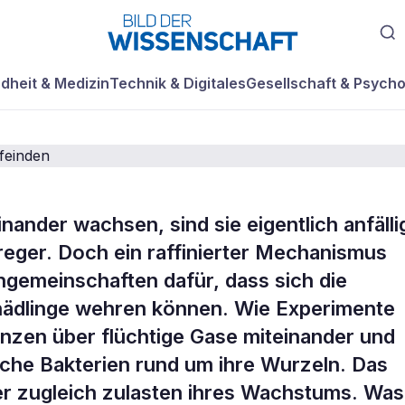
dheit & Medizin
Technik & Digitales
Gesellschaft & Psycho
ander wachsen, sind sie eigentlich anfälli
reger. Doch ein raffinierter Mechanismus
n warnen ihre
ngemeinschaften dafür, dass sich die
hädlinge wehren können. Wie Experimente
r Fressfeinden
nzen über flüchtige Gase miteinander und
liche Bakterien rund um ihre Wurzeln. Das
ber zugleich zulasten ihres Wachstums. Was