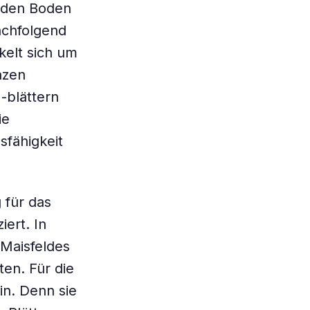
 den Boden
achfolgend
elt sich um
nzen
-blättern
ie
sfähigkeit
 für das
ert. In
Maisfeldes
en. Für die
in. Denn sie