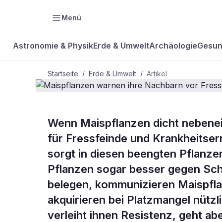
Menü
Astronomie & Physik
Erde & Umwelt
Archäologie
Gesun
Startseite
/
Erde & Umwelt
/
Artikel
Wenn Maispflanzen dicht nebenein
BDW Plus
ERDE & UMWELT
für Fressfeinde und Krankheitser
Maispflanze
sorgt in diesen beengten Pflanze
Pflanzen sogar besser gegen Sc
Nachbarn vo
belegen, kommunizieren Maispfla
akquirieren bei Platzmangel nütz
verleiht ihnen Resistenz, geht a