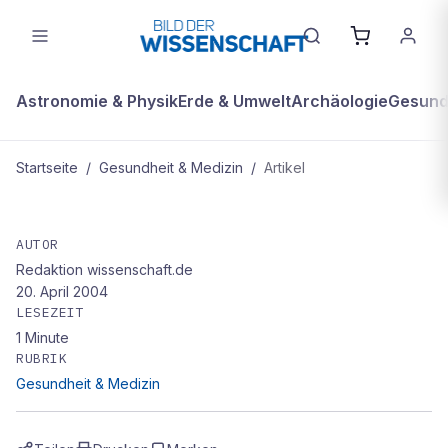
Astronomie & Physik
Erde & Umwelt
Archäologie
Gesundh
Startseite
/
Gesundheit & Medizin
/
Artikel
GESUNDHEIT & MEDIZIN
Lindernde Nadelstiche
AUTOR
Redaktion wissenschaft.de
20. April 2004
LESEZEIT
1
Minute
RUBRIK
Gesundheit & Medizin