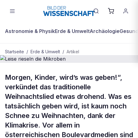
Astronomie & Physik
Erde & Umwelt
Archäologie
Gesundh
Startseite
/
Erde & Umwelt
/
Artikel
BDW Plus
ERDE & UMWELT
Morgen, Kinder, wirdʼs was geben!“,
Leise rieseln die Mikroben
verkündet das traditionelle
Weihnachtslied etwas drohend. Was es
tatsächlich geben wird, ist kaum noch
Schnee zu Weihnachten, dank der
Klimakrise. Vor allem in
österreichischen Boulevardmedien sind