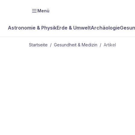
Menü
Astronomie & Physik
Erde & Umwelt
Archäologie
Gesun
Startseite
/
Gesundheit & Medizin
/
Artikel
GESUNDHEIT & MEDIZIN
Lebensrette
Diagnose