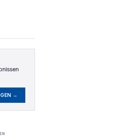
bnissen
EGEN →
IN