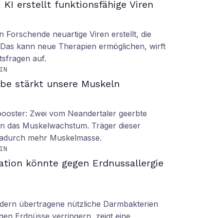
KI erstellt funktionsfähige Viren
n Forschende neuartige Viren erstellt, die
n. Das kann neue Therapien ermöglichen, wirft
tsfragen auf.
IN
be stärkt unsere Muskeln
booster: Zwei vom Neandertaler geerbte
rn das Muskelwachstum. Träger dieser
dadurch mehr Muskelmasse.
IN
ation könnte gegen Erdnussallergie
ern übertragene nützliche Darmbakterien
gen Erdnüsse verringern, zeigt eine