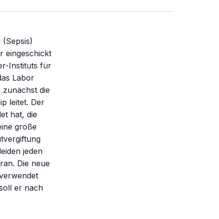
 (Sepsis)
or eingeschickt
-Instituts für
das Labor
be zunächst die
 leitet. Der
t hat, die
eine große
utvergiftung
eiden jeden
aran. Die neue
 verwendet
soll er nach