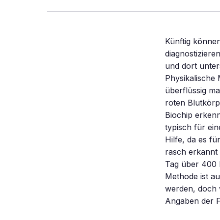
Künftig können
diagnostiziere
und dort unter
Physikalische 
überflüssig mac
roten Blutkörp
Biochip erkenn
typisch für ei
Hilfe, da es f
rasch erkannt
Tag über 400 M
Methode ist a
werden, doch w
Angaben der F