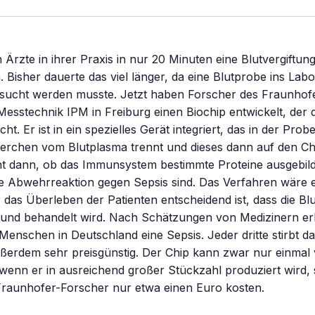
 Ärzte in ihrer Praxis in nur 20 Minuten eine Blutvergiftung
n. Bisher dauerte das viel länger, da eine Blutprobe ins Lab
sucht werden musste. Jetzt haben Forscher des Fraunhofer
Messtechnik IPM in Freiburg einen Biochip entwickelt, der 
ht. Er ist in ein spezielles Gerät integriert, das in der Pro
erchen vom Blutplasma trennt und dieses dann auf den Chip
t dann, ob das Immunsystem bestimmte Proteine ausgebilde
ne Abwehrreaktion gegen Sepsis sind. Das Verfahren wäre 
ür das Überleben der Patienten entscheidend ist, dass die Bl
 und behandelt wird. Nach Schätzungen von Medizinern erl
enschen in Deutschland eine Sepsis. Jeder dritte stirbt d
ußerdem sehr preisgünstig. Der Chip kann zwar nur einmal
enn er in ausreichend großer Stückzahl produziert wird, 
raunhofer-Forscher nur etwa einen Euro kosten.