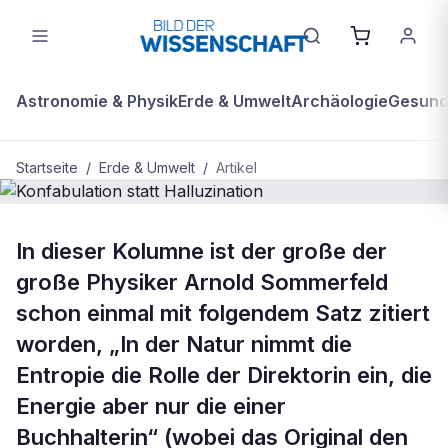
Astronomie & Physik
Erde & Umwelt
Archäologie
Gesundh
Startseite
/
Erde & Umwelt
/
Artikel
BDW Plus
ERDE & UMWELT
In dieser Kolumne ist der große der
Konfabulation statt Halluzination
große Physiker Arnold Sommerfeld
schon einmal mit folgendem Satz zitiert
worden, „In der Natur nimmt die
Entropie die Rolle der Direktorin ein, die
Energie aber nur die einer
Buchhalterin“ (wobei das Original den