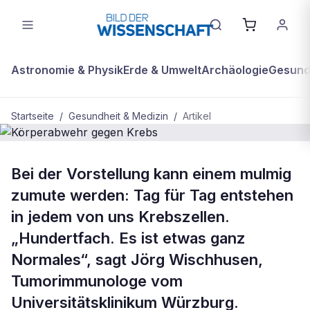
Astronomie & Physik
Erde & Umwelt
Archäologie
Gesundh
Startseite
/
Gesundheit & Medizin
/
Artikel
BDW Plus
GESUNDHEIT & MEDIZIN
Bei der Vorstellung kann einem mulmig
Körperabwehr gegen Krebs
zumute werden: Tag für Tag entstehen
in jedem von uns Krebszellen.
„Hundertfach. Es ist etwas ganz
Normales“, sagt Jörg Wischhusen,
Tumorimmunologe vom
Universitätsklinikum Würzburg.