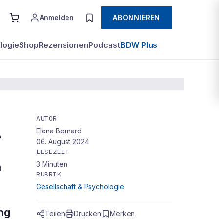
Anmelden
ABONNIEREN
logie
Shop
Rezensionen
Podcast
BDW Plus
AUTOR
Elena Bernard
e
06. August 2024
LESEZEIT
3
Minuten
n
RUBRIK
Gesellschaft & Psychologie
ng
Teilen
Drucken
Merken