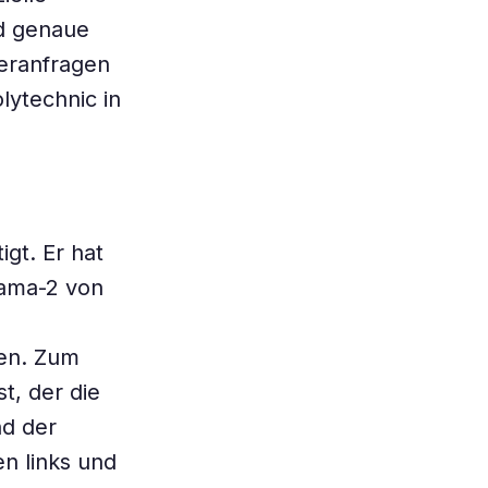
d genaue
zeranfragen
lytechnic in
igt. Er hat
lama-2 von
gen. Zum
t, der die
nd der
en links und