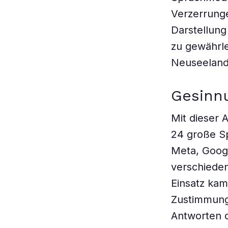
Verzerrung
Darstellung
zu gewährle
Neuseeland
Gesinn
Mit dieser 
24 große S
Meta, Googl
verschieden
Einsatz kam
Zustimmung
Antworten d