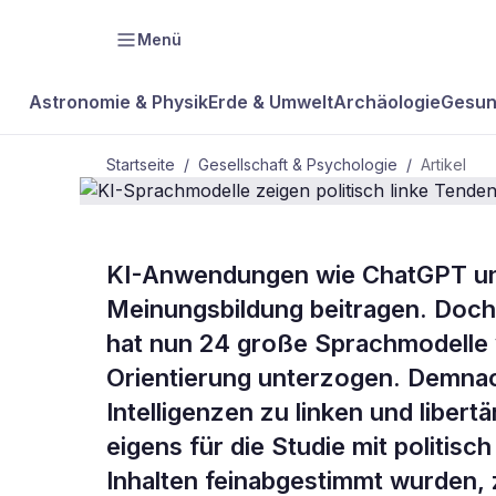
Menü
Astronomie & Physik
Erde & Umwelt
Archäologie
Gesun
Startseite
/
Gesellschaft & Psychologie
/
Artikel
KI-Anwendungen wie ChatGPT und
BDW Plus
GESELLSCHAFT & PSYCHOLOGIE
Meinungsbildung beitragen. Doch 
KI-Sprachmo
hat nun 24 große Sprachmodelle 
Orientierung unterzogen. Demnach
politisch li
Intelligenzen zu linken und liber
eigens für die Studie mit politis
Inhalten feinabgestimmt wurden, z