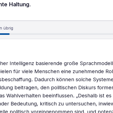
hte Haltung.
n übrig
cher Intelligenz basierende große Sprachmodel
elen für viele Menschen eine zunehmende Roll
nsbeschaffung. Dadurch können solche Systeme
dung beitragen, den politischen Diskurs forme
das Wahlverhalten beeinflussen. „Deshalb ist es
der Bedeutung, kritisch zu untersuchen, inwie
le politisch voreingenommen sind, und potenz