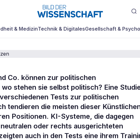
dheit & Medizin
Technik & Digitales
Gesellschaft & Psycho
 Co. können zur politischen
wo stehen sie selbst politisch? Eine Studi
delle zeigen
verschiedenen Tests zur politischen
 tendieren die meisten dieser Künstliche
nke Tendenzen
tären Positionen. KI-Systeme, die dagegen
ch neutralen oder rechts ausgerichteten
eigten auch in den Tests eine ihrem Traini