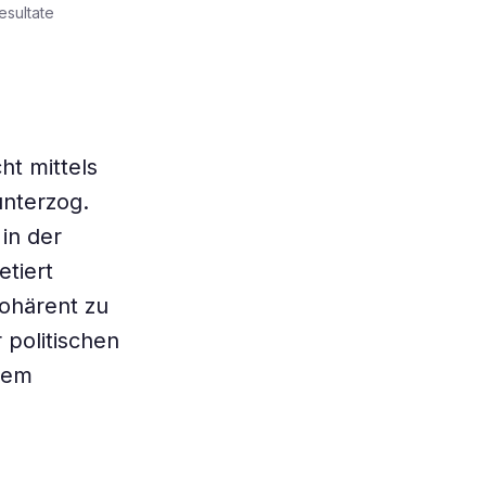
esultate
ht mittels
unterzog.
in der
etiert
kohärent zu
 politischen
llem
d