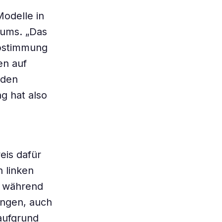
odelle in
rums. „Das
abstimmung
en auf
rden
g hat also
eis dafür
n linken
n während
ungen, auch
 aufgrund