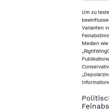
Um zu teste
beeinflusse
Varianten v
Feinabstimm
Medien wie 
„RightWingG
Publikation
Conservativ
„Depolarzin
Information
Politis
Feinab