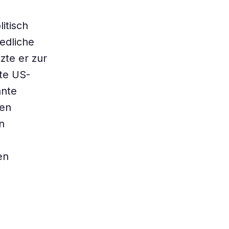
itisch
iedliche
zte er zur
te US-
ante
ten
n
en