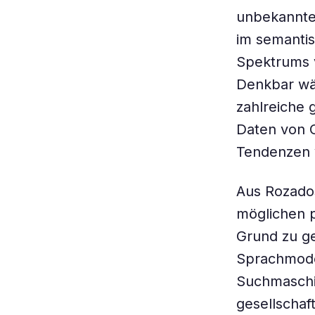
unbekannter
im semantis
Spektrums v
Denkbar wä
zahlreiche 
Daten von C
Tendenzen 
Aus Rozados
möglichen p
Grund zu g
Sprachmodel
Suchmaschin
gesellschaf