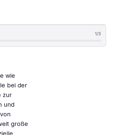
1
/
3
le wie
e bei der
 zur
n und
 von
weit große
ielle