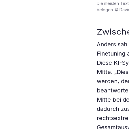
Die meisten Textg
belegen. © Dav
Zwisch
Anders sah 
Finetuning 
Diese KI-Sy
Mitte. „Dies
werden, den
beantworten
Mitte bei d
dadurch zus
rechtsextre
Gesamtausw