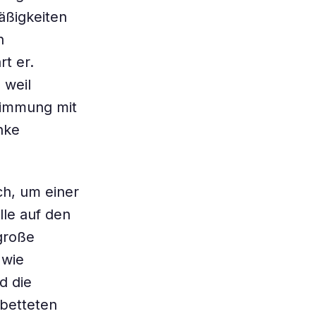
äßigkeiten
n
rt er.
 weil
timmung mit
nke
ch, um einer
le auf den
große
 wie
d die
ebetteten