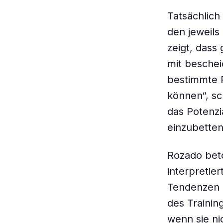
Tatsächlich
den jeweils
zeigt, das
mit beschei
bestimmte P
können“, sc
das Potenzi
einzubetten
Rozado beto
interpretier
Tendenzen 
des Trainin
wenn sie nic