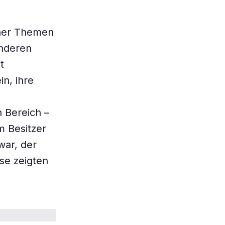
cher Themen
anderen
t
in, ihre
n Bereich –
m Besitzer
war, der
sse zeigten