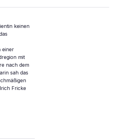
ientin keinen
das
 einer
region mit
hre nach dem
arin sah das
eichmäßigen
lrich Fricke