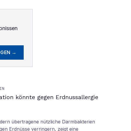
bnissen
EGEN →
IN
ation könnte gegen Erdnussallergie
ern übertragene nützliche Darmbakterien
gen Erdnüsse verringern, zeigt eine