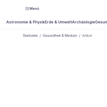
Menü
Astronomie & Physik
Erde & Umwelt
Archäologie
Gesun
Startseite
/
Gesundheit & Medizin
/
Artikel
GESUNDHEIT & MEDIZIN
Keine
Erfolgsgaran