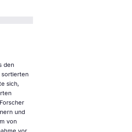
s den
sortierten
e sich,
erten
 Forscher
nnern und
rm von
fnahme vor