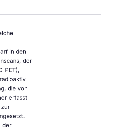
elche
arf in den
rnscans, der
G-PET),
radioaktiv
ng, die von
er erfasst
 zur
ngesetzt.
n der