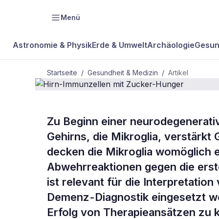
Menü
Astronomie & Physik
Erde & Umwelt
Archäologie
Gesun
Startseite
/
Gesundheit & Medizin
/
Artikel
GESUNDHEIT & MEDIZIN
Zu Beginn einer neurodegenerat
Hirn-Immunz
Gehirns, die Mikroglia, verstärkt 
decken die Mikroglia womöglich e
Zucker-Hun
Abwehrreaktionen gegen die erst
ist relevant für die Interpretatio
Demenz-Diagnostik eingesetzt we
Erfolg von Therapieansätzen zu k