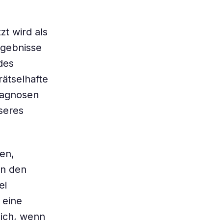
t wird als
rgebnisse
des
rätselhafte
iagnosen
sseres
en,
In den
ei
 eine
eich, wenn