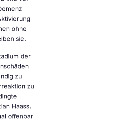
 Demenz
Aktivierung
onen ohne
iben sie.
stadium der
enschäden
endig zu
reaktion zu
dingte
tian Haass.
al offenbar