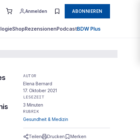
Anmelden
ABONNIEREN
logie
Shop
Rezensionen
Podcast
BDW Plus
AUTOR
es
Elena Bernard
17. Oktober 2021
LESEZEIT
3
Minuten
nis
RUBRIK
Gesundheit & Medizin
Teilen
Drucken
Merken