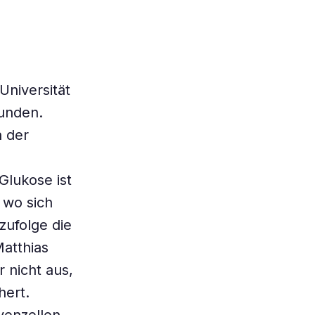
niversität
unden.
n der
Glukose ist
 wo sich
zufolge die
Matthias
 nicht aus,
hert.