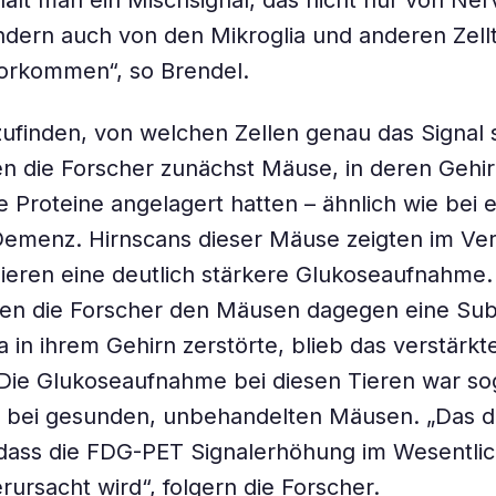
rhält man ein Mischsignal, das nicht nur von Ne
dern auch von den Mikroglia und anderen Zellt
vorkommen“, so Brendel.
ufinden, von welchen Zellen genau das Signal
n die Forscher zunächst Mäuse, in deren Gehir
e Proteine angelagert hatten – ähnlich wie bei e
emenz. Hirnscans dieser Mäuse zeigten im Ver
eren eine deutlich stärkere Glukoseaufnahme.
ten die Forscher den Mäusen dagegen eine Sub
ia in ihrem Gehirn zerstörte, blieb das verstärk
 Die Glukoseaufnahme bei diesen Tieren war so
s bei gesunden, unbehandelten Mäusen. „Das d
 dass die FDG-PET Signalerhöhung im Wesentli
rursacht wird“, folgern die Forscher.