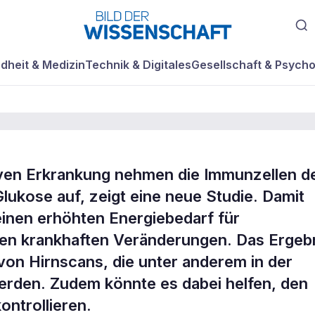
dheit & Medizin
Technik & Digitales
Gesellschaft & Psycho
iven Erkrankung nehmen die Immunzellen d
ellen mit
Glukose auf, zeigt eine neue Studie. Damit
inen erhöhten Energiebedarf für
ger
en krankhaften Veränderungen. Das Ergeb
n von Hirnscans, die unter anderem in der
rden. Zudem könnte es dabei helfen, den
ontrollieren.