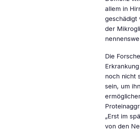
allem in Hi
geschädigt 
der Mikrogl
nennenswert
Die Forsche
Erkrankung
noch nicht 
sein, um ih
ermöglichen
Proteinaggr
„Erst im sp
von den Ner