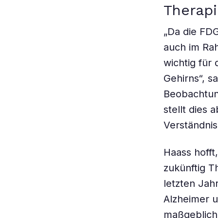
Therap
„Da die FDG
auch im Rah
wichtig für
Gehirns“, s
Beobachtun
stellt dies
Verständni
Haass hofft
zukünftig T
letzten Jahr
Alzheimer 
maßgebliche