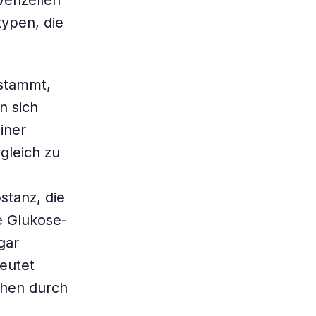
rvenzellen
ypen, die
 stammt,
n sich
iner
gleich zu
stanz, die
te Glukose-
gar
eutet
chen durch