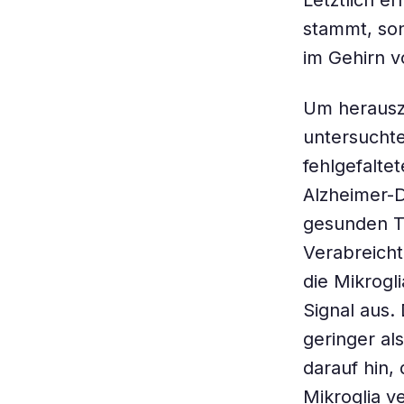
Letztlich e
stammt, son
im Gehirn 
Um herausz
untersuchte
fehlgefaltet
Alzheimer-D
gesunden Ti
Verabreich
die Mikrogl
Signal aus.
geringer al
darauf hin,
Mikroglia ve