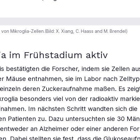
on Mikroglia-Zellen.(Bild: X. Xiang, C. Haass and M. Brendel)
ia im Frühstadium aktiv
s bestätigten die Forscher, indem sie Zellen au
r Mäuse entnahmen, sie im Labor nach Zelltyp 
 einzeln deren Zuckeraufnahme maßen. Es zeigt
kroglia besonders viel von der radioaktiv marki
nahmen. Im nächsten Schritt wandten sich die
en Patienten zu. Dazu untersuchten sie 30 Mä
 entweder an Alzheimer oder einer anderen Fo
en. Dabei stellten sie fest, dass die Glukoseau