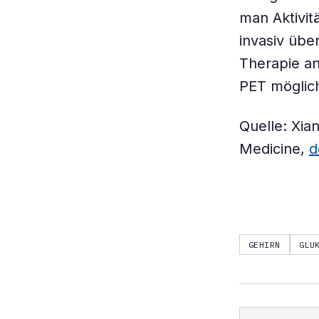
man Aktivit
invasiv übe
Therapie an
PET möglich
Quelle: Xia
Medicine,
d
GEHIRN
GLU