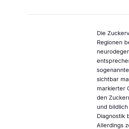
Die Zuckerv
Regionen be
neurodegene
entsprechen
sogenannte
sichtbar ma
markierter G
den Zucker
und bildlic
Diagnostik 
Allerdings 