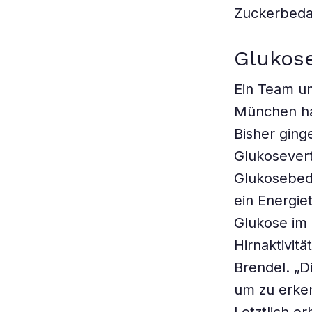
Zuckerbedar
Glukose
Ein Team um
München ha
Bisher gin
Glukosevert
Glukosebeda
ein Energie
Glukose im
Hirnaktivit
Brendel. „D
um zu erken