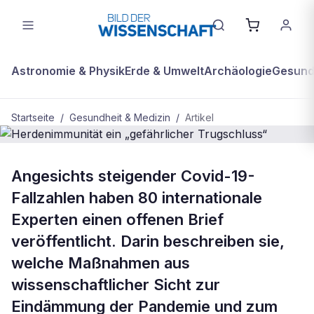
Astronomie & Physik
Erde & Umwelt
Archäologie
Gesundh
Startseite
/
Gesundheit & Medizin
/
Artikel
GESUNDHEIT & MEDIZIN
Angesichts steigender Covid-19-
Herdenimmunität ein „gefährlicher
Fallzahlen haben 80 internationale
Trugschluss“
Experten einen offenen Brief
veröffentlicht. Darin beschreiben sie,
welche Maßnahmen aus
wissenschaftlicher Sicht zur
Eindämmung der Pandemie und zum