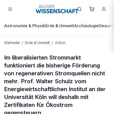
Astronomie & Physik
Erde & Umwelt
Archäologie
Gesundh
Startseite
/
Erde & Umwelt
/
Artikel
ERDE & UMWELT
Im liberalisierten Strommarkt
Hat Öko-Strom jetzt noch Chancen?
funktioniert die bisherige Förderung
von regenerativen Stromquellen nicht
mehr. Prof. Walter Schulz vom
Energiewirtschaftlichen Institut an der
Universität Köln will deshalb mit
Zertifikaten für Ökostrom
gegensteuern.