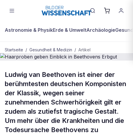
Astronomie & Physik
Erde & Umwelt
Archäologie
Gesundh
Startseite
/
Gesundheit & Medizin
/
Artikel
GESUNDHEIT & MEDIZIN
Ludwig van Beethoven ist einer der
Haarproben geben Einblick in
berühmtesten deutschen Komponisten
Beethovens Erbgut
der Klassik, wegen seiner
zunehmenden Schwerhörigkeit gilt er
zudem als zutiefst tragische Gestalt.
Um mehr über die Krankheiten und die
Todesursache Beethovens zu