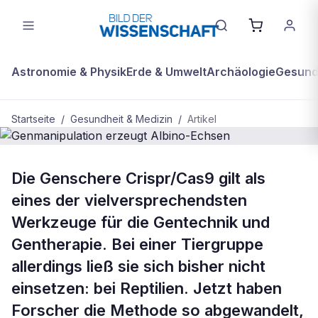
Astronomie & Physik
Erde & Umwelt
Archäologie
Gesundh
Startseite
/
Gesundheit & Medizin
/
Artikel
GESUNDHEIT & MEDIZIN
Die Genschere Crispr/Cas9 gilt als
Genmanipulation erzeugt Albino-
eines der vielversprechendsten
Echsen
Werkzeuge für die Gentechnik und
Gentherapie. Bei einer Tiergruppe
allerdings ließ sie sich bisher nicht
einsetzen: bei Reptilien. Jetzt haben
Forscher die Methode so abgewandelt,