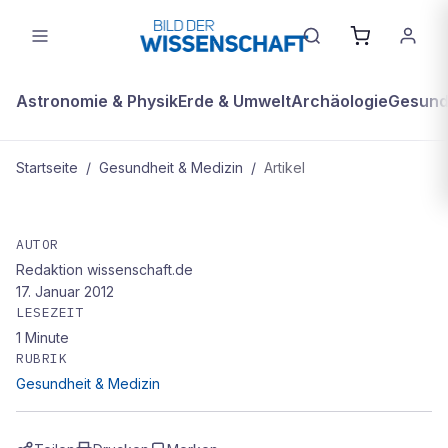
Astronomie & Physik
Erde & Umwelt
Archäologie
Gesundh
Startseite
/
Gesundheit & Medizin
/
Artikel
GESUNDHEIT & MEDIZIN
Gefährlicher arztkittel
AUTOR
Redaktion wissenschaft.de
17. Januar 2012
LESEZEIT
1
Minute
RUBRIK
Gesundheit & Medizin