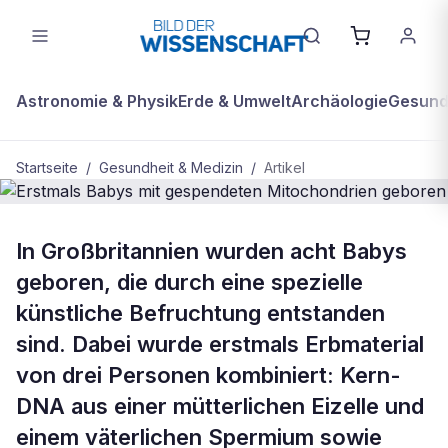
Astronomie & Physik
Erde & Umwelt
Archäologie
Gesundh
Startseite
/
Gesundheit & Medizin
/
Artikel
GESUNDHEIT & MEDIZIN
In Großbritannien wurden acht Babys
Erstmals Babys mit gespendeten
geboren, die durch eine spezielle
Mitochondrien geboren
künstliche Befruchtung entstanden
sind. Dabei wurde erstmals Erbmaterial
von drei Personen kombiniert: Kern-
DNA aus einer mütterlichen Eizelle und
einem väterlichen Spermium sowie