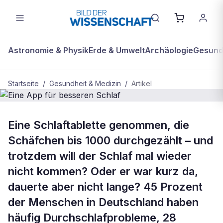
Astronomie & Physik
Erde & Umwelt
Archäologie
Gesundh
Startseite
/
Gesundheit & Medizin
/
Artikel
BDW Plus
GESUNDHEIT & MEDIZIN
Eine Schlaftablette genommen, die
Eine App für besseren Schlaf
Schäfchen bis 1000 durchgezählt – und
trotzdem will der Schlaf mal wieder
nicht kommen? Oder er war kurz da,
dauerte aber nicht lange? 45 Prozent
der Menschen in Deutschland haben
häufig Durchschlafprobleme, 28