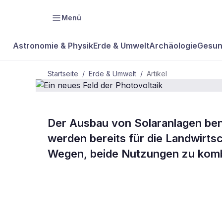
Menü
Astronomie & Physik
Erde & Umwelt
Archäologie
Gesun
Startseite
/
Erde & Umwelt
/
Artikel
Der Ausbau von Solaranlagen benö
BDW Plus
ERDE & UMWELT
werden bereits für die Landwirts
Ein neues Fe
Wegen, beide Nutzungen zu kombi
Photovoltaik