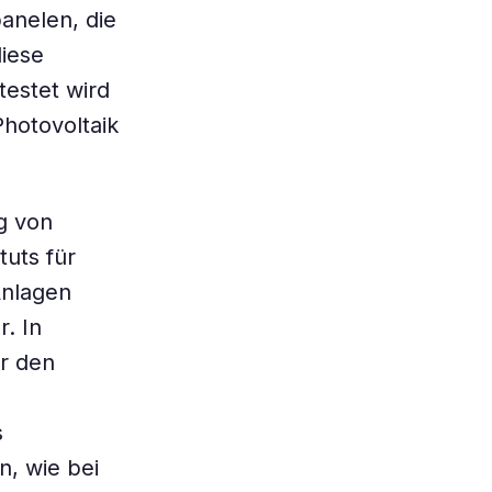
anelen, die
diese
testet wird
hotovoltaik
g von
tuts für
Anlagen
. In
er den
s
, wie bei