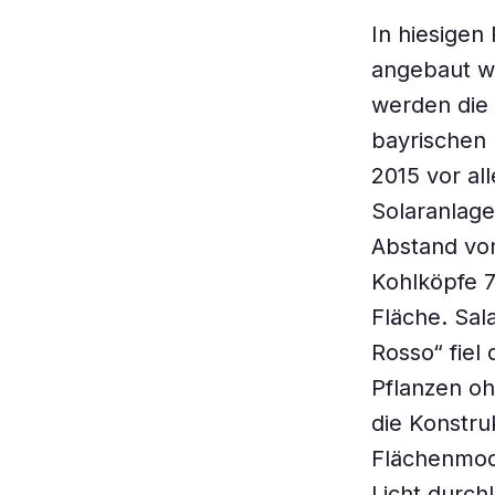
In hiesigen
angebaut we
werden die 
bayrischen
2015 vor al
Solaranlage
Abstand vo
Kohlköpfe 7
Fläche. Sala
Rosso“ fiel
Pflanzen oh
die Konstru
Flächenmod
Licht durch