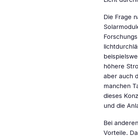
Die Frage n
Solarmodule
Forschungs
lichtdurchl
beispielsw
höhere Str
aber auch 
manchen Ta
dieses Konz
und die An
Bei anderen
Vorteile. Da