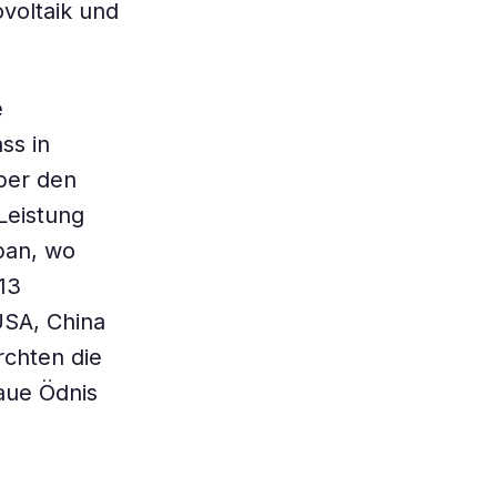
voltaik und
e
ss in
ber den
Leistung
apan, wo
013
USA, China
rchten die
raue Ödnis