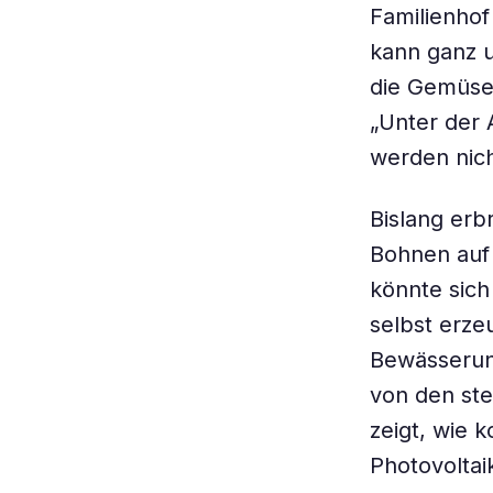
Familienhof
kann ganz un
die Gemüse
„Unter der 
werden nicht
Bislang erb
Bohnen auf
könnte sich
selbst erze
Bewässerun
von den ste
zeigt, wie 
Photovoltaik