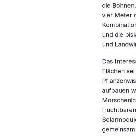
die Bohnen,
vier Meter d
Kombination
und die bis
und Landwir
Das Interes
Flächen sei 
Pflanzenwis
aufbauen wo
Morschenich
fruchtbaren
Solarmodule
gemeinsam 