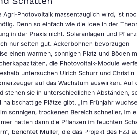
nd Schatten
e Agri-Photovoltaik massentauglich wird, ist noc
tig. Denn so einfach wie die Idee in der Theorie
ng in der Praxis nicht. Solaranlagen und Pflan
ich nur selten gut. Ackerbohnen bevorzugen
ise einen warmen, sonnigen Platz und Böden m
herkapazitäten, die Photovoltaik-Module werf
eshalb untersuchen Ulrich Schurr und Christin 
tromerzeuger auf das Wachstum auswirken. Auf
d stehen sie in unterschiedlichen Abständen, s
 halbschattige Plätze gibt. „Im Frühjahr wuchs
im sonnigen, trockenen Bereich schneller, im 
er hatten dann die Pflanzen im feuchten Scha
rn“, berichtet Müller, die das Projekt des FZJ 