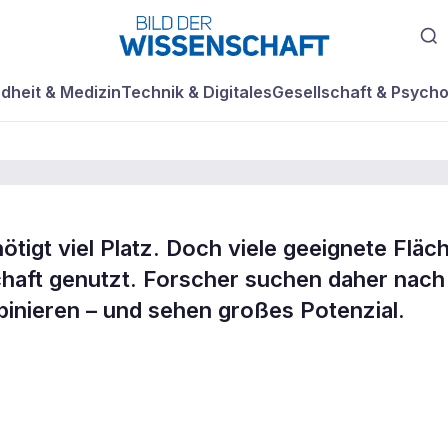
dheit & Medizin
Technik & Digitales
Gesellschaft & Psycho
tigt viel Platz. Doch viele geeignete Fläc
chaft genutzt. Forscher suchen daher nach
ld der
nieren – und sehen großes Potenzial.