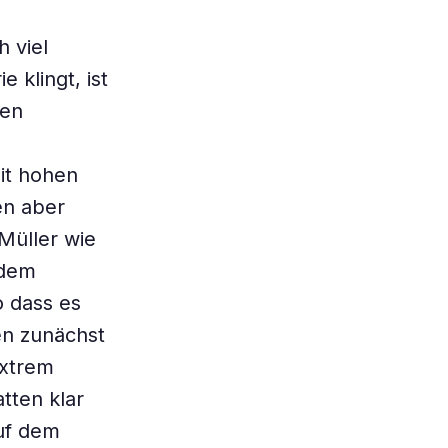
h viel
 klingt, ist
zen
it hohen
en aber
Müller wie
 dem
o dass es
en zunächst
extrem
tten klar
auf dem