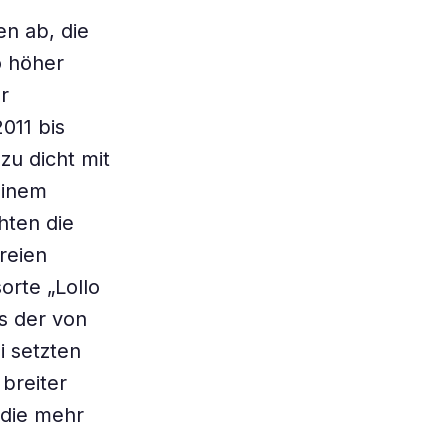
en ab, die
o höher
r
011 bis
zu dicht mit
einem
hten die
reien
sorte „Lollo
ls der von
i setzten
 breiter
 die mehr