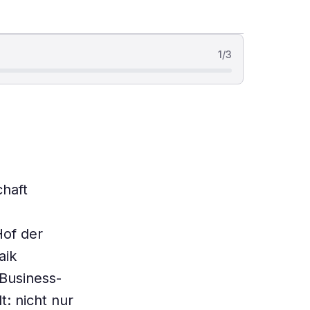
1
/
3
haft
Hof der
aik
-Business-
t: nicht nur