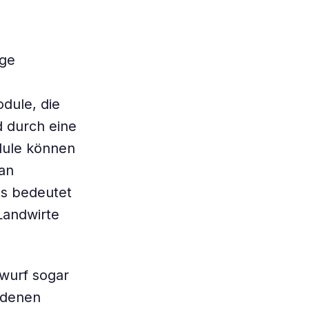
ige
odule, die
 durch eine
dule können
an
ts bedeutet
Landwirte
wurf sogar
i denen