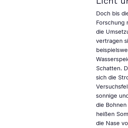
Licht u
Doch bis di
Forschung nö
die Umsetzu
vertragen s
beispielswe
Wasserspeic
Schatten. D
sich die S
Versuchsfel
sonnige und
die Bohnen 
heißen Somm
die Nase vo