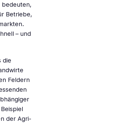
e bedeuten,
ür Betriebe,
markten.
hnell – und
 die
andwirte
en Feldern
ressenden
abhängiger
Beispiel
n der Agri-