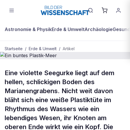
Astronomie & Physik
Erde & Umwelt
Archäologie
Gesundh
Startseite
/
Erde & Umwelt
/
Artikel
BDW Plus
ERDE & UMWELT
Eine violette Seegurke liegt auf dem
Ein buntes Plastik-Meer
hellen, schlickigen Boden des
Marianengrabens. Nicht weit davon
bläht sich eine weiße Plastiktüte im
Rhythmus des Wassers wie ein
lebendiges Wesen, ihr Knoten am
oberen Ende wirkt wie ein Kopf. Die