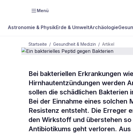
Menü
Astronomie & Physik
Erde & Umwelt
Archäologie
Gesun
Startseite
/
Gesundheit & Medizin
/
Artikel
GESUNDHEIT & MEDIZIN
Bei bakteriellen Erkrankungen w
Ein bakterie
Hirnhautentzündungen werden Ant
sollen die schädlichen Bakterie
Bakterien
Bei der Einnahme eines solchen M
Resistenz entsteht. Die Errege
den Wirkstoff und überstehen so
Antibiotikums geht verloren. Aus