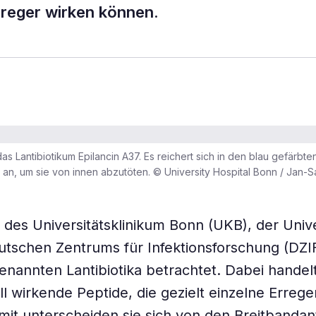
Erreger wirken können.
das Lantibiotikum Epilancin A37. Es reichert sich in den blau gefärbte
an, um sie von innen abzutöten. © University Hospital Bonn / Jan-S
des Universitätsklinikum Bonn (UKB), der Univ
tschen Zentrums für Infektionsforschung (DZI
enannten Lantibiotika betrachtet. Dabei handel
ll wirkende Peptide, die gezielt einzelne Errege
it unterscheiden sie sich von den Breitbandanti