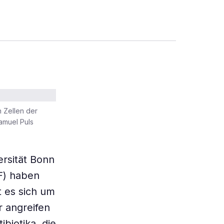
n Zellen der
amuel Puls
ersität Bonn
F) haben
t es sich um
r angreifen
biotika, die