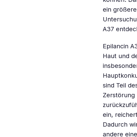
ein größere
Untersuchun
A37 entdec
Epilancin A
Haut und de
insbesonder
Hauptkonkur
sind Teil d
Zerstörung 
zurückzufüh
ein, reicher
Dadurch wir
andere eine