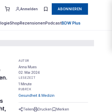
Anmelden
ABONNIEREN
logie
Shop
Rezensionen
Podcast
BDW Plus
AUTOR
Anna Mues
e
02. Mai 2024
en.
LESEZEIT
1
Minute
RUBRIK
Gesundheit & Medizin
es
ht,
Teilen
Drucken
Merken