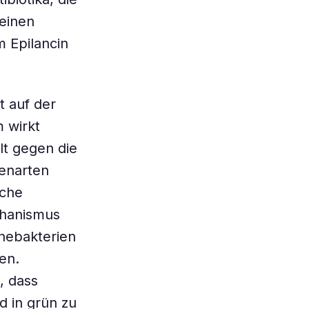
seinen
 Epilancin
t auf der
 wirkt
lt gegen die
enarten
sche
chanismus
ynebakterien
nen.
, dass
d in grün zu