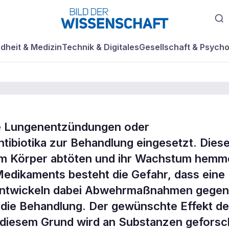
dheit & Medizin
Technik & Digitales
Gesellschaft & Psycho
ie Lungenentzündungen oder
lles Peptid gegen
ibiotika zur Behandlung eingesetzt. Dies
n im Körper abtöten und ihr Wachstum hemm
edikaments besteht die Gefahr, dass eine
r entwickeln dabei Abwehrmaßnahmen gegen
 die Behandlung. Der gewünschte Effekt d
 diesem Grund wird an Substanzen geforsc