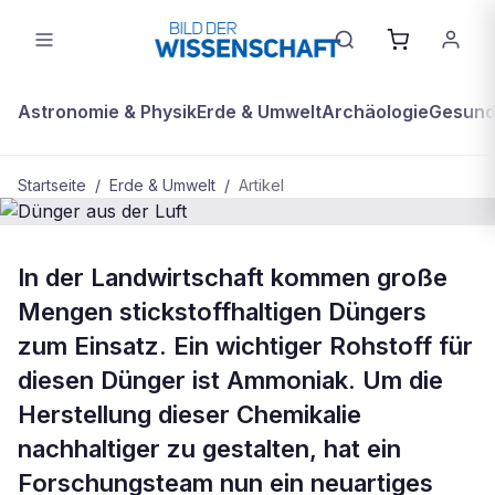
Astronomie & Physik
Erde & Umwelt
Archäologie
Gesundh
Startseite
/
Erde & Umwelt
/
Artikel
BDW Plus
ERDE & UMWELT
In der Landwirtschaft kommen große
Dünger aus der Luft
Mengen stickstoffhaltigen Düngers
zum Einsatz. Ein wichtiger Rohstoff für
diesen Dünger ist Ammoniak. Um die
Herstellung dieser Chemikalie
nachhaltiger zu gestalten, hat ein
Forschungsteam nun ein neuartiges