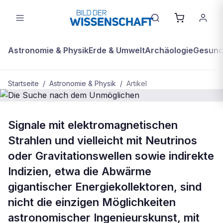
Astronomie & Physik
Erde & Umwelt
Archäologie
Gesundh
Startseite
/
Astronomie & Physik
/
Artikel
BDW Plus
ASTRONOMIE & PHYSIK
Signale mit elektromagnetischen
Die Suche nach dem Unmöglichen
Strahlen und vielleicht mit Neutrinos
oder Gravitationswellen sowie indirekte
Indizien, etwa die Abwärme
gigantischer Energiekollektoren, sind
nicht die einzigen Möglichkeiten
astronomischer Ingenieurskunst, mit