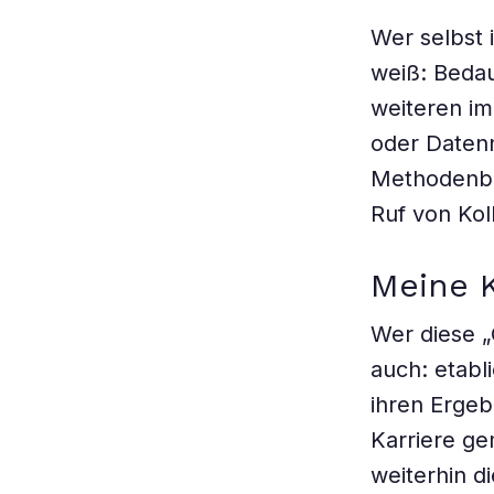
Wer selbst 
weiß: Bedau
weiteren im
oder Daten
Methodenbe
Ruf von Kol
Meine K
Wer diese „
auch: etabl
ihren Erge
Karriere ge
weiterhin 