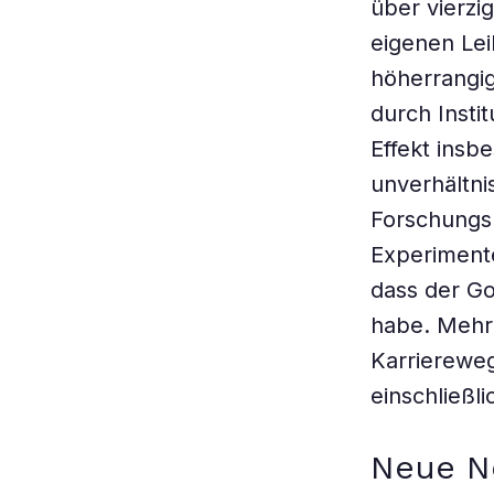
über vierzi
eigenen Lei
höherrangi
durch Insti
Effekt ins
unverhältni
Forschungsp
Experimente
dass der Go
habe. Mehr 
Karrierewe
einschließl
Neue N