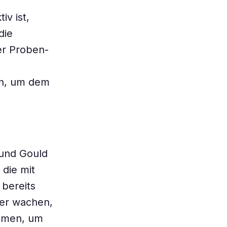
iv ist,
die
er Proben-
en, um dem
 und Gould
 die mit
bereits
ber wachen,
immen, um