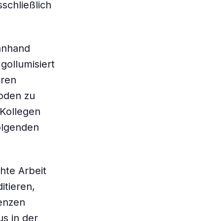
schließlich
 anhand
gollumisiert
hren
oden zu
 Kollegen
folgenden
chte Arbeit
tieren,
renzen
s in der