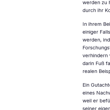
werden zu h
durch ihr K
In ihrem Be
einiger Fall
werden, in
Forschungst
verhindern 
darin Fuß f
realen Beisp
Ein Gutacht
eines Nachw
weil er bef
seiner eige