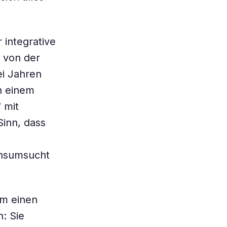
integrative
d von der
ei Jahren
n einem
“ mit
Sinn, dass
onsumsucht
um einen
: Sie