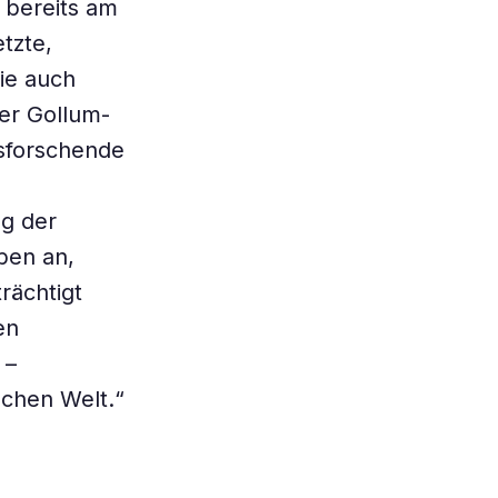
 bereits am
tzte,
ie auch
der Gollum-
sforschende
ng der
ben an,
rächtigt
en
 –
schen Welt.“