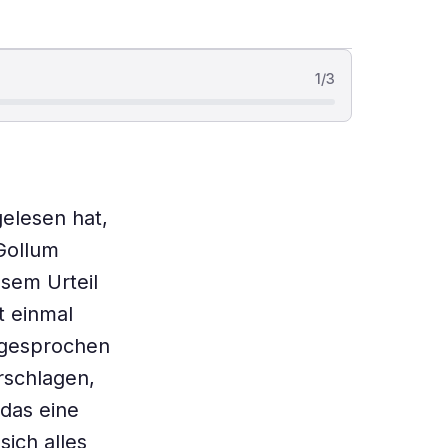
1
/
3
gelesen hat,
 Gollum
sem Urteil
t einmal
sgesprochen
erschlagen,
 das eine
sich alles