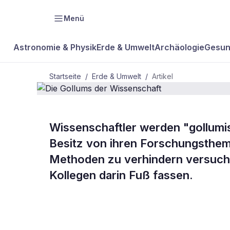
Menü
Astronomie & Physik
Erde & Umwelt
Archäologie
Gesun
Startseite
/
Erde & Umwelt
/
Artikel
Wissenschaftler werden "gollumi
BDW Plus
ERDE & UMWELT
Besitz von ihren Forschungstheme
Die Gollums
Methoden zu verhindern versuche
Kollegen darin Fuß fassen.
Wissenschaf