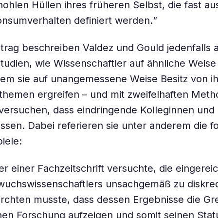
ohlen Hüllen ihres früheren Selbst, die fast aus
onsumverhalten definiert werden.“
itrag beschreiben Valdez und Gould jedenfalls
studien, wie Wissenschaftler auf ähnliche Weise 
dem sie auf unangemessene Weise Besitz von i
hemen ergreifen – und mit zweifelhaften Meth
versuchen, dass eindringende Kolleginnen und
assen. Dabei referieren sie unter anderem die 
iele:
er einer Fachzeitschrift versuchte, die eingerei
uchswissenschaftlers unsachgemäß zu diskredi
ürchten musste, dass dessen Ergebnisse die G
nen Forschung aufzeigen und somit seinen Statu