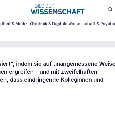
dheit & Medizin
Technik & Digitales
Gesellschaft & Psycho
siert", indem sie auf unangemessene Weis
n ergreifen – und mit zweifelhaften
 der
n, dass eindringende Kolleginnen und
t