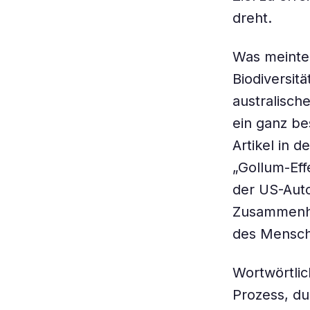
dreht.
Was meinten
Biodiversit
australisch
ein ganz b
Artikel in d
„Gollum-Eff
der US-Auto
Zusammenha
des Mensch
Wortwörtlic
Prozess, du