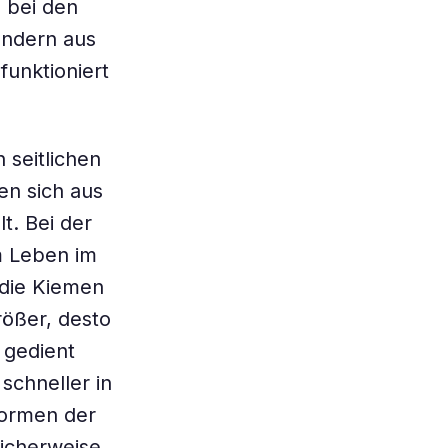
 bei den
ondern aus
unktioniert
 seitlichen
en sich aus
t. Bei der
m Leben im
 die Kiemen
rößer, desto
 gedient
chneller in
formen der
icherweise