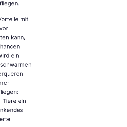
fliegen.
orteile mit
vor
hten kann,
chancen
Wird ein
usschwärmen
erqueren
hrer
liegen:
 Tiere ein
ankendes
erte