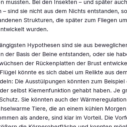
 mussten. Bei den Insekten – und später auch
n – sind sie nicht aus dem Nichts entstanden, s
ndenen Strukturen, die später zum Fliegen umf
ntwickelt wurden.
ngigsten Hypothesen sind sie aus beweglichen
 der Basis der Beine entstanden, oder sie hab
wüchsen der Rückenplatten der Brust entwickel
Flügel könnte es sich dabei um Relikte aus de
deln: Die Ausstülpungen könnten zum Beispiel
der selbst Kiemenfunktion gehabt haben. Je g
Schutz. Sie könnten auch der Wärmeregulation
selwarme Tiere, die an einem kühlen Morgen s
men als andere, sind klar im Vorteil. Die Vor
rößern die Körperoberfläche und konnten mögl