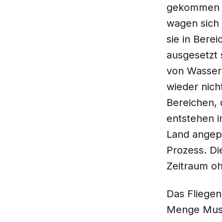
gekommen si
wagen sich 
sie in Bere
ausgesetzt 
von Wasser 
wieder nich
Bereichen, 
entstehen i
Land angepa
Prozess. D
Zeitraum o
Das Fliegen
Menge Muske