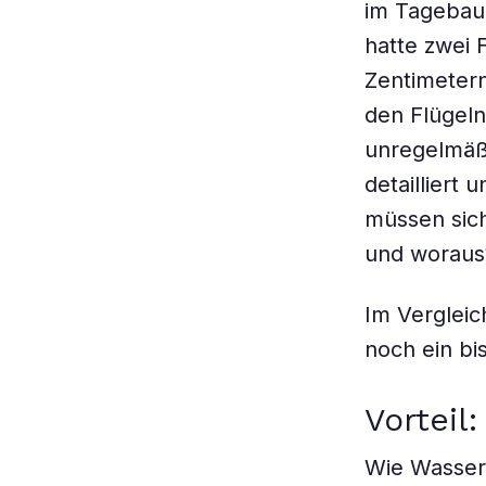
im Tagebau 
hatte zwei 
Zentimetern
den Flügeln
unregelmäß
detailliert
müssen sich
und woraus
Im Vergleic
noch ein bi
Vortei
Wie Wasserl