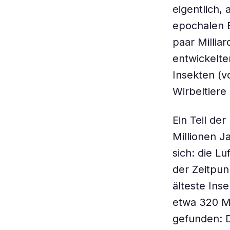
eigentlich, 
epochalen 
paar Millia
entwickelte
Insekten (v
Wirbeltiere
Ein Teil de
Millionen J
sich: die Lu
der Zeitpun
älteste Inse
etwa 320 Mi
gefunden: