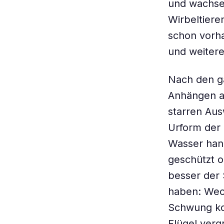
und wachsen
Wirbeltiere
schon vorha
und weitere
Nach den gä
Anhängen an
starren Aus
Urform der 
Wasser han
geschützt o
besser der 
haben: Wech
Schwung kom
Flügel verg