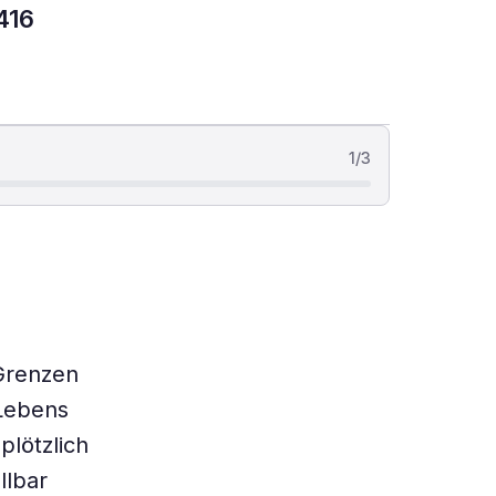
416
1
/
3
 Grenzen
 Lebens
plötzlich
llbar