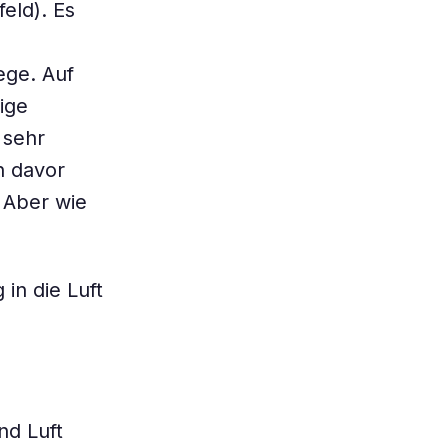
eld). Es
ege. Auf
ige
 sehr
n davor
 Aber wie
in die Luft
nd Luft