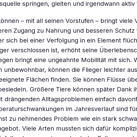
quelle springen, gleiten und irgendwann aktiv 
önnen – mit all seinen Vorstufen – bringt viele V
teren Zugang zu Nahrung und besseren Schutz 
r sich bei einer Verfolgung in ein Element flüc
er verschlossen ist, erhöht seine Überlebens
egen bringt eine ungeahnte Mobilität mit sich. 
 unbewohnbar, können die Flieger leichter a
eignete Flächen finden. Sie können Flüsse üb
besiedeln. Größere Tiere können später Dank i
it drängenden Alltagsproblemen einfach davonf
eraturschwankungen im Jahresverlauf sind für
nst zu nehmendes Problem wie ein stark schw
ebot. Viele Arten mussten sich dafür komplizi