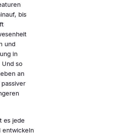
eaturen
nauf, bis
ft
wesenheit
in und
rung in
. Und so
 Leben an
 passiver
ängeren
t es jede
l entwickeln