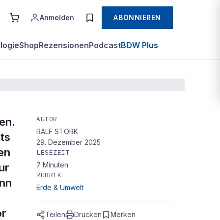
Anmelden
ABONNIEREN
logie
Shop
Rezensionen
Podcast
BDW Plus
AUTOR
en.
RALF STORK
ts
29. Dezember 2025
en
LESEZEIT
7
Minuten
ur
RUBRIK
ann
Erde & Umwelt
or
Teilen
Drucken
Merken