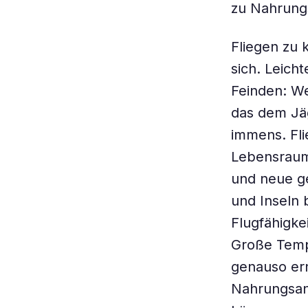
zu Nahrungs
Fliegen zu k
sich. Leich
Feinden: We
das dem Jäg
immens. Fli
Lebensraum
und neue ge
und Inseln 
Flugfähigke
Große Temp
genauso er
Nahrungsang