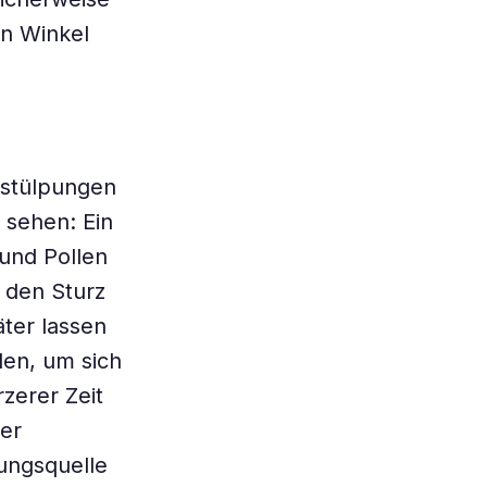
en Winkel
sstülpungen
u sehen: Ein
 und Pollen
 den Sturz
ter lassen
llen, um sich
zerer Zeit
der
rungsquelle