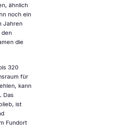
en, ähnlich
nn noch ein
en Jahren
n den
kamen die
bis 320
nsraum für
fehlen, kann
. Das
lieb, ist
nd
m Fundort