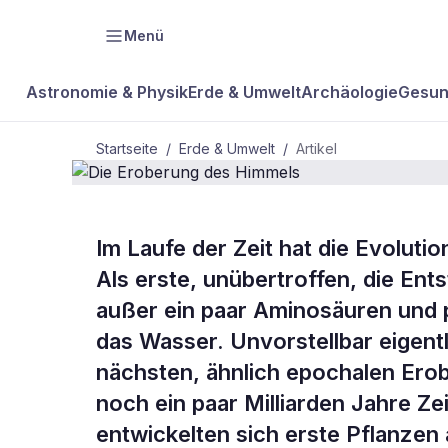
Menü
Astronomie & Physik
Erde & Umwelt
Archäologie
Gesun
Startseite
/
Erde & Umwelt
/
Artikel
Im Laufe der Zeit hat die Evolut
BDW Plus
ERDE & UMWELT
Als erste, unübertroffen, die Ent
Die Eroberu
außer ein paar Aminosäuren und p
das Wasser. Unvorstellbar eigentl
Himmels
nächsten, ähnlich epochalen Ero
noch ein paar Milliarden Jahre Ze
entwickelten sich erste Pflanzen 